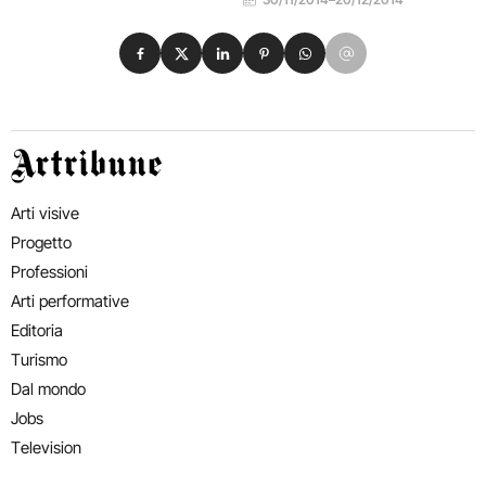
Condividi su Facebook
Condividi su X
Condividi su LinkedIn
Condividi su Pinterest
Condividi su WhatsApp
Condividi su Email
Artribune
Arti visive
Progetto
Professioni
Arti performative
Editoria
Turismo
Dal mondo
Jobs
Television