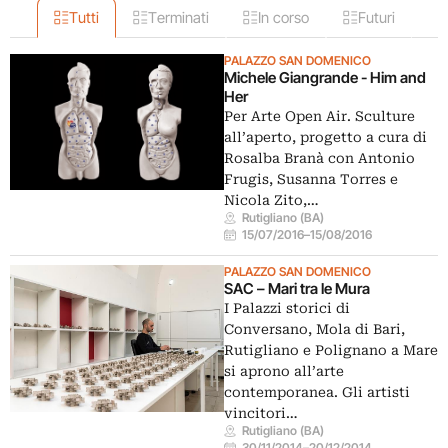
Tutti
Terminati
In corso
Futuri
PALAZZO SAN DOMENICO
Michele Giangrande - Him and
Her
Per Arte Open Air. Sculture
all’aperto, progetto a cura di
Rosalba Branà con Antonio
Frugis, Susanna Torres e
Nicola Zito,…
Rutigliano (BA)
15/07/2016
–
15/08/2016
PALAZZO SAN DOMENICO
SAC – Mari tra le Mura
I Palazzi storici di
Conversano, Mola di Bari,
Rutigliano e Polignano a Mare
si aprono all’arte
contemporanea. Gli artisti
vincitori…
Rutigliano (BA)
30/11/2014
–
20/12/2014