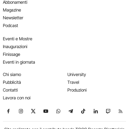
Abbonamenti
Magazine
Newsletter
Podcast
Eventi e Mostre
Inaugurazioni
Finissage
Eventi in giornata
Chi siamo
University
Pubblicità
Travel
Contatti
Produzioni
Lavora con noi
Seguici su Facebook
Seguici su Instagram
Seguici su X
Seguici su YouTube
Seguici su WhatsApp
Seguici su Telegram
Seguici su TikTok
Seguici su Link
Seguici su
Segui