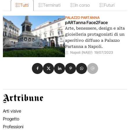
Tutti
Terminati
In corso
Futuri
PALAZZO PARTANNA
pARTanna Face2Face
Arte, benessere, design e alta
gioielleria protagonisti di un
aperitivo diffuso a Palazzo
Partanna a Napoli.
Napoli (NA)
19/07/2023
Condividi su Facebook
Condividi su X
Condividi su LinkedIn
Condividi su Pinterest
Condividi su WhatsApp
Condividi su Email
Artribune
Arti visive
Progetto
Professioni