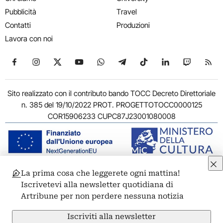
Pubblicità
Travel
Contatti
Produzioni
Lavora con noi
Seguici su Facebook
Seguici su Instagram
Seguici su X
Seguici su YouTube
Seguici su WhatsApp
Seguici su Telegram
Seguici su TikTok
Seguici su Link
Seguici su
Segui
Sito realizzato con il contributo bando TOCC Decreto Direttoriale
n. 385 del 19/10/2022 PROT. PROGETTOTOCC0000125
COR15906233 CUPC87J23001080008
La prima cosa che leggerete ogni mattina!
© 2011-2026 ARTRIBUNE srl – Corso Vittorio Emanuele II, 287 –
Iscrivetevi alla newsletter quotidiana di
00186 Roma - P.I. 11381581005
Artribune per non perdere nessuna notizia
Privacy: Responsabile della protezione dei dati personali
ARTRIBUNE srl – Corso Vittorio Emanuele II, 287 – 00186 Roma
Iscriviti alla newsletter
Termini e condizioni
Privacy Policy
Cookie Policy
Credits