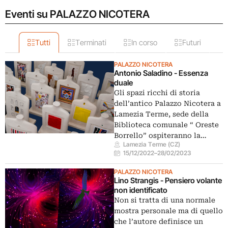
Eventi su PALAZZO NICOTERA
Tutti
Terminati
In corso
Futuri
PALAZZO NICOTERA
Antonio Saladino - Essenza
duale
Gli spazi ricchi di storia
dell’antico Palazzo Nicotera a
Lamezia Terme, sede della
Biblioteca comunale “ Oreste
Borrello” ospiteranno la…
Lamezia Terme (CZ)
15/12/2022
–
28/02/2023
PALAZZO NICOTERA
Lino Strangis - Pensiero volante
non identificato
Non si tratta di una normale
mostra personale ma di quello
che l’autore definisce un