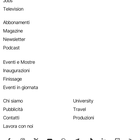
Jobs
Television
Abbonamenti
Magazine
Newsletter
Podcast
Eventi e Mostre
Inaugurazioni
Finissage
Eventi in giornata
Chi siamo
University
Pubblicità
Travel
Contatti
Produzioni
Lavora con noi
Seguici su Facebook
Seguici su Instagram
Seguici su X
Seguici su YouTube
Seguici su WhatsApp
Seguici su Telegram
Seguici su TikTok
Seguici su Link
Seguici su
Segui