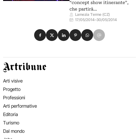
“concept show itinerante”,
che partirà…
Lamezia Terme (CZ)
17/05/2014
–
30/05/2014
Condividi su Facebook
Condividi su X
Condividi su LinkedIn
Condividi su Pinterest
Condividi su WhatsApp
Condividi su Email
Artribune
Arti visive
Progetto
Professioni
Arti performative
Editoria
Turismo
Dal mondo