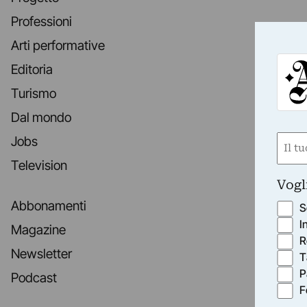
Professioni
Arti performative
Editoria
Turismo
Dal mondo
Nom
Jobs
(Obbli
Television
Nome
Vogl
Abbonamenti
S
I
Magazine
R
Newsletter
T
P
Podcast
F