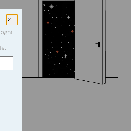
 ogni
e
te.