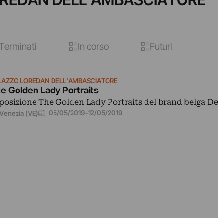
LOREDAN DELL'AMBASCIATORE
Terminati
In corso
Futuri
LAZZO LOREDAN DELL'AMBASCIATORE
e Golden Lady Portraits
posizione The Golden Lady Portraits del brand belga De
05/05/2019
–
12/05/2019
Venezia (VE)