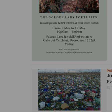
PA
Ju
Ev