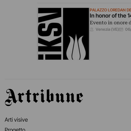
PALAZZO LOREDAN D
In honor of the 1
Evento in onore d
06
Venezia (VE)
Artribune
Arti visive
Progetto