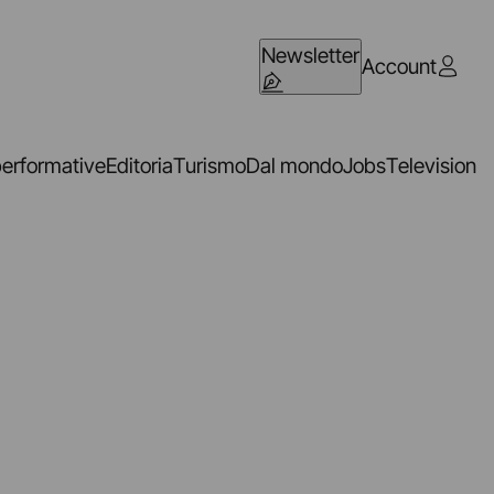
Newsletter
Account
performative
Editoria
Turismo
Dal mondo
Jobs
Television