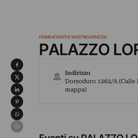
HOME
›
EVENTI E MOSTRE
›
VENEZIA
PALAZZO LO
Condividi su Facebook
Indirizzo
Condividi su X
Dorsoduro 1262/A (Calle De
Condividi su LinkedIn
mappa)
Condividi su Pinterest
Condividi su WhatsApp
Condividi su Email