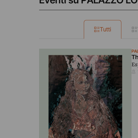
Eventi su PALAZZO 
Tutti
PA
Th
Es