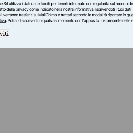
e Srl utilizza i dati da te forniti per tenerti informato con regolarità sul mondo del
petto della privacy come indicato nella
nostra informativa
. Iscrivendoti i tuoi dati
i verranno trasferiti su MailChimp e trattati secondo le modalità riportate in
que
tiva
. Potrai disiscriverti in qualsiasi momento con l'apposito link presente nelle 
viti