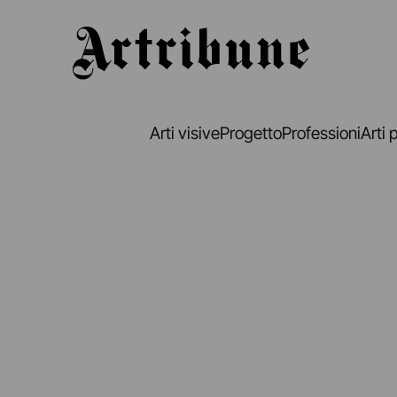
Artribune
Arti visive
Progetto
Professioni
Arti 