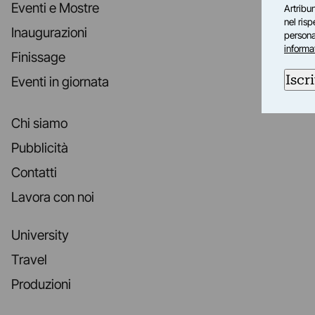
Eventi e Mostre
Artribun
nel ris
Inaugurazioni
personal
informa
Finissage
Iscri
Eventi in giornata
Chi siamo
Pubblicità
Contatti
Lavora con noi
University
Travel
Produzioni