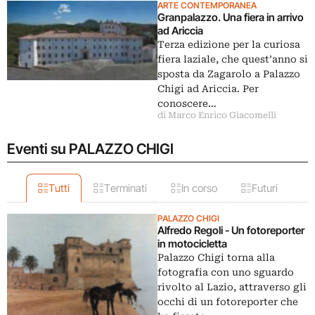
ARTE CONTEMPORANEA
Granpalazzo. Una fiera in arrivo
ad Ariccia
Terza edizione per la curiosa
fiera laziale, che quest’anno si
sposta da Zagarolo a Palazzo
Chigi ad Ariccia. Per
conoscere…
di Marco Enrico Giacomelli
Eventi su PALAZZO CHIGI
Tutti
Terminati
In corso
Futuri
PALAZZO CHIGI
Alfredo Regoli - Un fotoreporter
in motocicletta
Palazzo Chigi torna alla
fotografia con uno sguardo
rivolto al Lazio, attraverso gli
occhi di un fotoreporter che