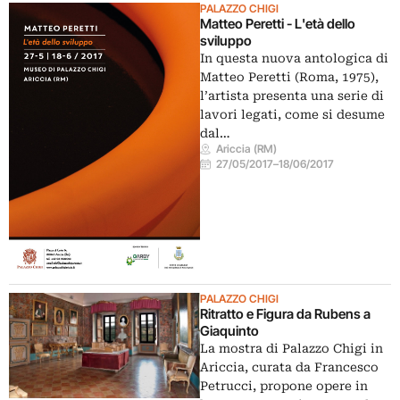
PALAZZO CHIGI
Matteo Peretti - L'età dello
sviluppo
In questa nuova antologica di
Matteo Peretti (Roma, 1975),
l’artista presenta una serie di
lavori legati, come si desume
dal…
Ariccia (RM)
27/05/2017
–
18/06/2017
PALAZZO CHIGI
Ritratto e Figura da Rubens a
Giaquinto
La mostra di Palazzo Chigi in
Ariccia, curata da Francesco
Petrucci, propone opere in