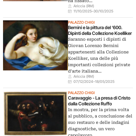
ha fissato…
Ariccia (RM)
11/10/2025
–
30/10/2025
PALAZZO CHIGI
Bernini e la pittura del ‘600.
Dipinti della Collezione Koelliker
Saranno esposti i dipinti di
Giovan Lorenzo Bernini
appartenenti alla Collezione
Koelliker, una delle più
importanti collezioni private
d’arte italiana…
Ariccia (RM)
07/12/2024
–
18/05/2025
PALAZZO CHIGI
Caravaggio - La presa di Cristo
dalla Collezione Ruffo
In mostra, per la prima volta
al pubblico, a conclusione del
suo restauro e delle indagini
diagnostiche, un vero
capolavoro…