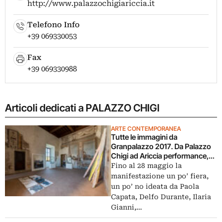
http://www.palazzochigiariccia.it
Telefono Info
+39 069330053
Fax
+39 069330988
Articoli dedicati a PALAZZO CHIGI
ARTE CONTEMPORANEA
Tutte le immagini da
Granpalazzo 2017. Da Palazzo
Chigi ad Ariccia performance,
talk e progetti
Fino al 28 maggio la
manifestazione un po’ fiera,
un po’ no ideata da Paola
Capata, Delfo Durante, Ilaria
Gianni,…