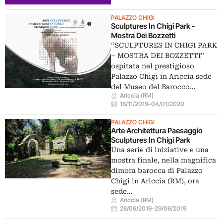
PALAZZO CHIGI
Sculptures In Chigi Park -
Mostra Dei Bozzetti
“SCULPTURES IN CHIGI PARK
– MOSTRA DEI BOZZETTI”
ospitata nel prestigioso
Palazzo Chigi in Ariccia sede
del Museo del Barocco…
Ariccia (RM)
16/11/2019
–
04/01/2020
PALAZZO CHIGI
Arte Architettura Paesaggio
Sculptures In Chigi Park
Una serie di iniziative e una
mostra finale, nella magnifica
dimora barocca di Palazzo
Chigi in Ariccia (RM), ora
sede…
Ariccia (RM)
28/06/2019
–
29/06/2019