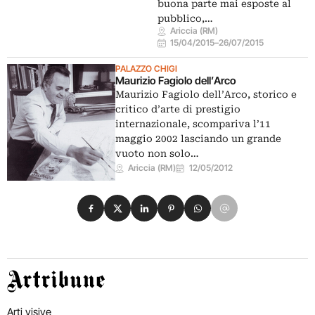
buona parte mai esposte al
pubblico,…
Ariccia (RM)
15/04/2015
–
26/07/2015
PALAZZO CHIGI
Maurizio Fagiolo dell’Arco
Maurizio Fagiolo dell’Arco, storico e
critico d’arte di prestigio
internazionale, scompariva l’11
maggio 2002 lasciando un grande
vuoto non solo…
Ariccia (RM)
12/05/2012
Condividi su Facebook
Condividi su X
Condividi su LinkedIn
Condividi su Pinterest
Condividi su WhatsApp
Condividi su Email
Artribune
Arti visive