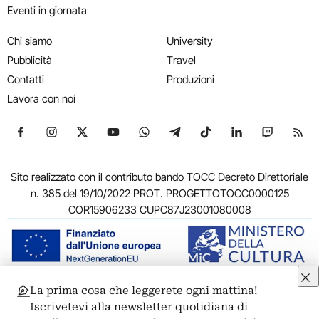
Eventi in giornata
Chi siamo
University
Pubblicità
Travel
Contatti
Produzioni
Lavora con noi
Seguici su Facebook
Seguici su Instagram
Seguici su X
Seguici su YouTube
Seguici su WhatsApp
Seguici su Telegram
Seguici su TikTok
Seguici su Link
Seguici su
Segui
Sito realizzato con il contributo bando TOCC Decreto Direttoriale
n. 385 del 19/10/2022 PROT. PROGETTOTOCC0000125
COR15906233 CUPC87J23001080008
La prima cosa che leggerete ogni mattina!
© 2011-2026 ARTRIBUNE srl – Corso Vittorio Emanuele II, 287 –
Iscrivetevi alla newsletter quotidiana di
00186 Roma - P.I. 11381581005