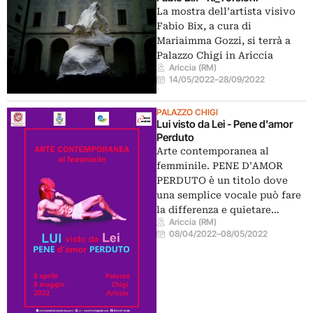
La mostra dell’artista visivo
Fabio Bix, a cura di
Mariaimma Gozzi, si terrà a
Palazzo Chigi in Ariccia
Ariccia (RM)
14/05/2022
–
28/09/2022
PALAZZO CHIGI
Lui visto da Lei - Pene d'amor
Perduto
Arte contemporanea al
femminile. PENE D’AMOR
PERDUTO è un titolo dove
una semplice vocale può fare
la differenza e quietare…
Ariccia (RM)
08/04/2022
–
08/05/2022