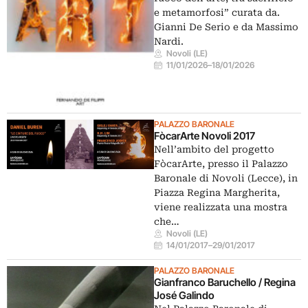
e metamorfosi” curata da.
Gianni De Serio e da Massimo
Nardi.
Novoli (LE)
11/01/2026
–
18/01/2026
PALAZZO BARONALE
FòcarArte Novoli 2017
Nell’ambito del progetto
FòcarArte, presso il Palazzo
Baronale di Novoli (Lecce), in
Piazza Regina Margherita,
viene realizzata una mostra
che…
Novoli (LE)
14/01/2017
–
29/01/2017
PALAZZO BARONALE
Gianfranco Baruchello / Regina
José Galindo