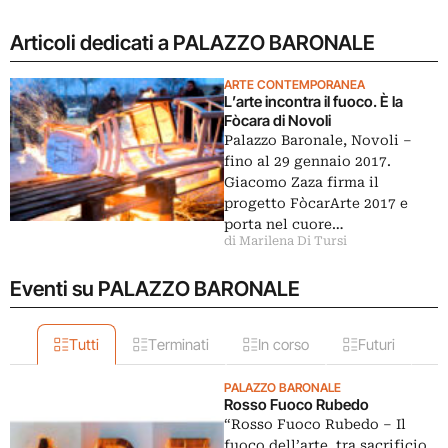
Articoli dedicati a PALAZZO BARONALE
ARTE CONTEMPORANEA
L’arte incontra il fuoco. È la
Fòcara di Novoli
Palazzo Baronale, Novoli –
fino al 29 gennaio 2017.
Giacomo Zaza firma il
progetto FòcarArte 2017 e
porta nel cuore…
di Marilena Di Tursi
Eventi su PALAZZO BARONALE
Tutti
Terminati
In corso
Futuri
PALAZZO BARONALE
Rosso Fuoco Rubedo
“Rosso Fuoco Rubedo – Il
fuoco dell’arte, tra sacrificio