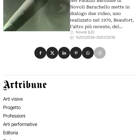
Nel Palazzo Baronale di
Novoli Baruchello mette in
dialogo due video, uno
realizzato nel 1970, Beaufort,
l’altro più recente, del…
Novoli (LE)
15/01/2016
–
31/01/2016
Condividi su Facebook
Condividi su X
Condividi su LinkedIn
Condividi su Pinterest
Condividi su WhatsApp
Condividi su Email
Artribune
Arti visive
Progetto
Professioni
Arti performative
Editoria