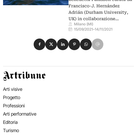
Francisco-J. Hernández
Adrián (Durham University,
UK) in collaborazione…
Milano (MI)
15/09/2021
–
14/11/2021
Condividi su Facebook
Condividi su X
Condividi su LinkedIn
Condividi su Pinterest
Condividi su WhatsApp
Condividi su Email
Artribune
Arti visive
Progetto
Professioni
Arti performative
Editoria
Turismo