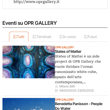
http://www.oprgallery.it
Eventi su OPR GALLERY
Tutti
Terminati
In corso
Futuri
OPR GALLERY
States of Matter
States of Matter è un side
project di OPR Gallery che
vuole ibridare l’ormai
canonizzato white cube,
spazio dell’arte
contemporanea,…
Milano (MI)
06/04/2025
–
23/05/2025
OPR GALLERY
Benedetta Panisson - People
Do Water