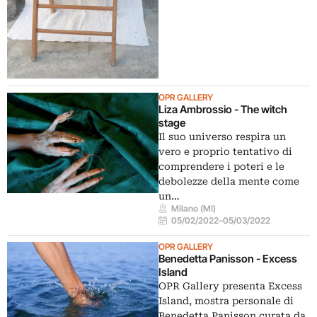
OPR GALLERY
Liza Ambrossio - The witch
stage
Il suo universo respira un
vero e proprio tentativo di
comprendere i poteri e le
debolezze della mente come
un…
Milano (MI)
05/02/2022
–
05/03/2022
OPR GALLERY
Benedetta Panisson - Excess
Island
OPR Gallery presenta Excess
Island, mostra personale di
Benedetta Panisson curata da