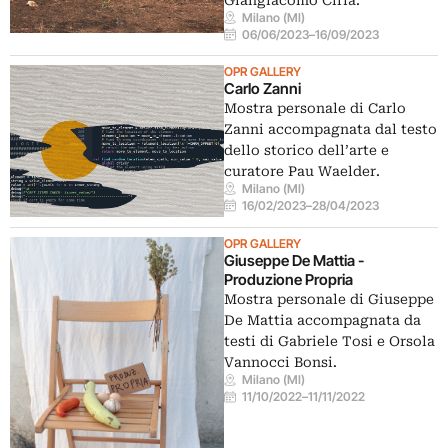
Milano (MI)
06/06/2023
–
16/09/2023
OPR GALLERY
Carlo Zanni
Mostra personale di Carlo
Zanni accompagnata dal testo
dello storico dell’arte e
curatore Pau Waelder.
Milano (MI)
16/02/2023
–
28/04/2023
OPR GALLERY
Giuseppe De Mattia -
Produzione Propria
Mostra personale di Giuseppe
De Mattia accompagnata da
testi di Gabriele Tosi e Orsola
Vannocci Bonsi.
Milano (MI)
11/10/2022
–
11/11/2022