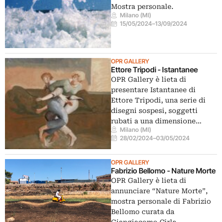
Mostra personale.
Milano (MI)
15/05/2024
–
13/09/2024
OPR GALLERY
Ettore Tripodi - Istantanee
OPR Gallery è lieta di
presentare Istantanee di
Ettore Tripodi, una serie di
disegni sospesi, soggetti
rubati a una dimensione…
Milano (MI)
28/02/2024
–
03/05/2024
OPR GALLERY
Fabrizio Bellomo - Nature Morte
OPR Gallery è lieta di
annunciare “Nature Morte”,
mostra personale di Fabrizio
Bellomo curata da
Giangiacomo Cirla.