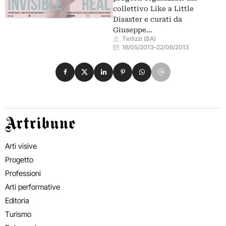
collettivo Like a Little
Disaster e curati da
Giuseppe…
Terlizzi (BA)
18/05/2013
–
22/06/2013
Condividi su Facebook
Condividi su X
Condividi su LinkedIn
Condividi su Pinterest
Condividi su WhatsApp
Condividi su Email
Artribune
Arti visive
Progetto
Professioni
Arti performative
Editoria
Turismo