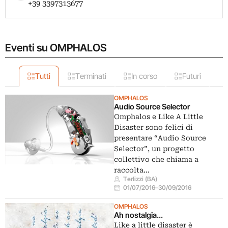
+39 3397313677
Eventi su OMPHALOS
Tutti
Terminati
In corso
Futuri
OMPHALOS
Audio Source Selector
Omphalos e Like A Little
Disaster sono felici di
presentare “Audio Source
Selector”, un progetto
collettivo che chiama a
raccolta…
Terlizzi (BA)
01/07/2016
–
30/09/2016
OMPHALOS
Ah nostalgia...
Like a little disaster è