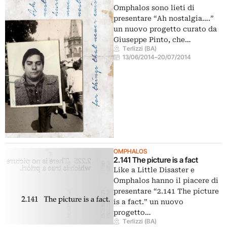
Omphalos sono lieti di
presentare “Ah nostalgia….”
un nuovo progetto curato da
Giuseppe Pinto, che…
Terlizzi (BA)
13/06/2014
–
20/07/2014
OMPHALOS
2.141 The picture is a fact
Like a Little Disaster e
Omphalos hanno il piacere di
presentare “2.141 The picture
is a fact.” un nuovo
progetto…
Terlizzi (BA)