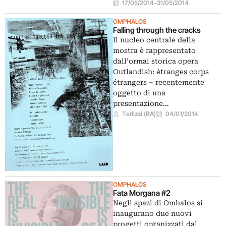
17/05/2014
–
31/05/2014
OMPHALOS
Falling through the cracks
Il nucleo centrale della
mostra è rappresentato
dall’ormai storica opera
Outlandish: étranges corps
étrangers – recentemente
oggetto di una
presentazione…
Terlizzi (BA)
04/01/2014
OMPHALOS
Fata Morgana #2
Negli spazi di Omhalos si
inaugurano due nuovi
progetti organizzati dal