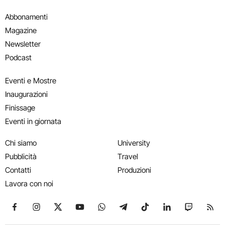
Abbonamenti
Magazine
Newsletter
Podcast
Eventi e Mostre
Inaugurazioni
Finissage
Eventi in giornata
Chi siamo
University
Pubblicità
Travel
Contatti
Produzioni
Lavora con noi
Seguici su Facebook
Seguici su Instagram
Seguici su X
Seguici su YouTube
Seguici su WhatsApp
Seguici su Telegram
Seguici su TikTok
Seguici su Link
Seguici su
Segui