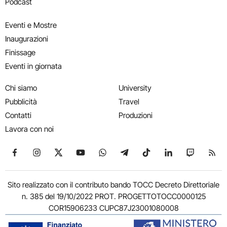
Podcast
Eventi e Mostre
Inaugurazioni
Finissage
Eventi in giornata
Chi siamo
University
Pubblicità
Travel
Contatti
Produzioni
Lavora con noi
Seguici su Facebook
Seguici su Instagram
Seguici su X
Seguici su YouTube
Seguici su WhatsApp
Seguici su Telegram
Seguici su TikTok
Seguici su Link
Seguici su
Segui
Sito realizzato con il contributo bando TOCC Decreto Direttoriale
n. 385 del 19/10/2022 PROT. PROGETTOTOCC0000125
COR15906233 CUPC87J23001080008