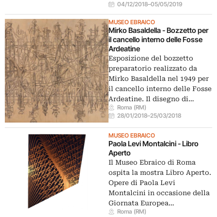
04/12/2018
–
05/05/2019
MUSEO EBRAICO
Mirko Basaldella - Bozzetto per
il cancello interno delle Fosse
Ardeatine
Esposizione del bozzetto
preparatorio realizzato da
Mirko Basaldella nel 1949 per
il cancello interno delle Fosse
Ardeatine. Il disegno di…
Roma (RM)
28/01/2018
–
25/03/2018
MUSEO EBRAICO
Paola Levi Montalcini - Libro
Aperto
Il Museo Ebraico di Roma
ospita la mostra Libro Aperto.
Opere di Paola Levi
Montalcini in occasione della
Giornata Europea…
Roma (RM)