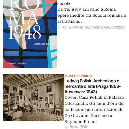
Israele
Da Tel Aviv arrivano a Roma
opere inedite tra Scuola romana e
astrattismo.
Roma (RM)
26/04/2023
–
26/05/2023
MUSEO EBRAICO
Ludwig Pollak. Archeologo e
mercante d'arte (Praga 1868-
Auschwitz 1943)
Cover: Casa Pollak in Palazzo
Odescalchi. Gli anni d’oro del
collezionismo internazionale.
Da Giovanni Barracco a
Sigmund Freud.
Roma (RM)