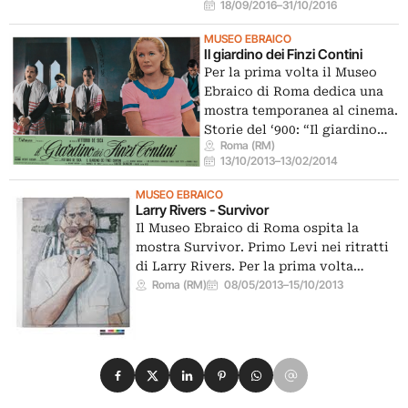
18/09/2016
–
31/10/2016
MUSEO EBRAICO
Il giardino dei Finzi Contini
Per la prima volta il Museo
Ebraico di Roma dedica una
mostra temporanea al cinema.
Storie del ‘900: “Il giardino…
Roma (RM)
13/10/2013
–
13/02/2014
MUSEO EBRAICO
Larry Rivers - Survivor
Il Museo Ebraico di Roma ospita la
mostra Survivor. Primo Levi nei ritratti
di Larry Rivers. Per la prima volta…
Roma (RM)
08/05/2013
–
15/10/2013
Condividi su Facebook
Condividi su X
Condividi su LinkedIn
Condividi su Pinterest
Condividi su WhatsApp
Condividi su Email