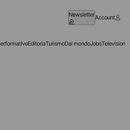
Newsletter
Account
performative
Editoria
Turismo
Dal mondo
Jobs
Television