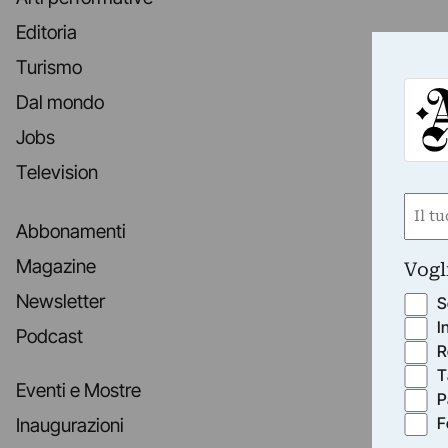
Editoria
Turismo
Dal mondo
Jobs
Television
Nom
Abbonamenti
(Requ
First
Magazine
Vogl
Newsletter
S
I
Podcast
R
T
Eventi e Mostre
P
F
Inaugurazioni