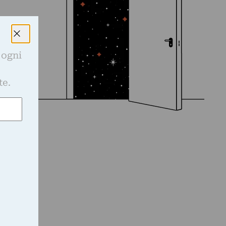
 ogni
e
te.