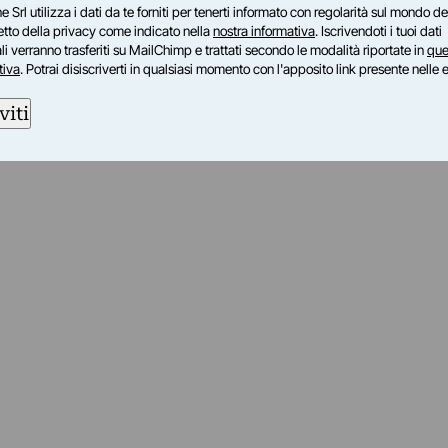
e Srl utilizza i dati da te forniti per tenerti informato con regolarità sul mondo del
petto della privacy come indicato nella
nostra informativa
. Iscrivendoti i tuoi dati
i verranno trasferiti su MailChimp e trattati secondo le modalità riportate in
que
tiva
. Potrai disiscriverti in qualsiasi momento con l'apposito link presente nelle 
viti
am
ok
inkedIn
su Twitch
ci su Rss