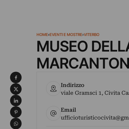
HOME
›
EVENTI E MOSTRE
›
VITERBO
MUSEO DELL
MARCANTON
Condividi su Facebook
Indirizzo
Condividi su X
viale Gramsci 1, Civita Cas
Condividi su LinkedIn
Email
Condividi su Pinterest
ufficioturisticocivita@g
Condividi su WhatsApp