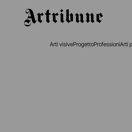
Artribune
Arti visive
Progetto
Professioni
Arti 