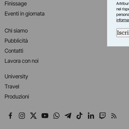
Finissage
Artribun
nel ris
Eventi in giornata
personal
informa
Chi siamo
Iscri
Pubblicità
Contatti
Lavora con noi
University
Travel
Produzioni
Seguici su Facebook
Seguici su Instagram
Seguici su X
Seguici su YouTube
Seguici su WhatsApp
Seguici su Telegr
Seguici su TikT
Seguici su L
Seguici 
Segui