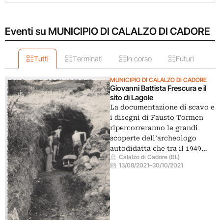
Eventi su MUNICIPIO DI CALALZO DI CADORE
Tutti
Terminati
In corso
Futuri
MUNICIPIO DI CALALZO DI CADORE
Giovanni Battista Frescura e il
sito di Lagole
La documentazione di scavo e
i disegni di Fausto Tormen
ripercorreranno le grandi
scoperte dell’archeologo
autodidatta che tra il 1949…
Calalzo di Cadore (BL)
13/08/2021
–
30/10/2021