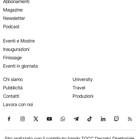
Abbonamenti
Magazine
Newsletter
Podcast
Eventi e Mostre
Inaugurazioni
Finissage
Eventi in giornata
Chi siamo
University
Pubblicità
Travel
Contatti
Produzioni
Lavora con noi
Seguici su Facebook
Seguici su Instagram
Seguici su X
Seguici su YouTube
Seguici su WhatsApp
Seguici su Telegram
Seguici su TikTok
Seguici su Link
Seguici su
Segui
Sito realizzato con il contributo bando TOCC Decreto Direttoriale