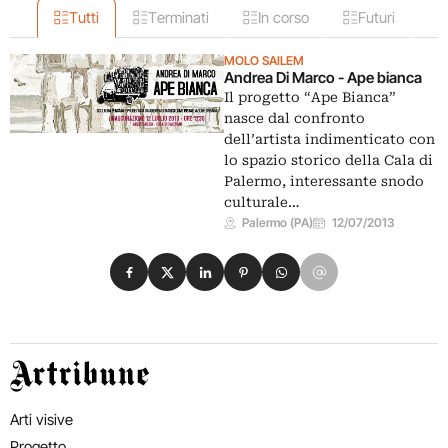
Tutti
Terminati
In corso
Futuri
MOLO SAILEM
Andrea Di Marco - Ape bianca
Il progetto “Ape Bianca”
nasce dal confronto
dell’artista indimenticato con
lo spazio storico della Cala di
Palermo, interessante snodo
culturale…
Palermo (PA)
12/07/2013
Condividi su Facebook
Condividi su X
Condividi su LinkedIn
Condividi su Pinterest
Condividi su WhatsApp
Condividi su Email
Artribune
Arti visive
Progetto