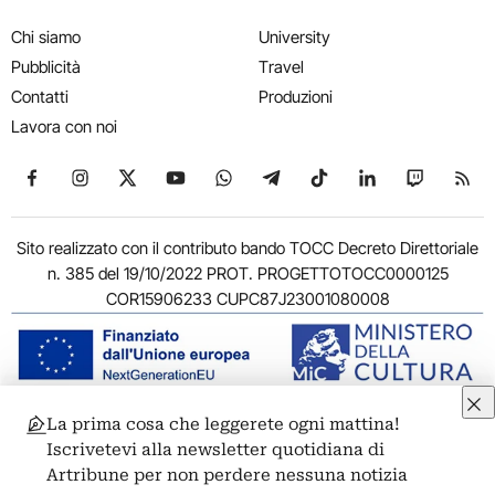
Chi siamo
University
Pubblicità
Travel
Contatti
Produzioni
Lavora con noi
Seguici su Facebook
Seguici su Instagram
Seguici su X
Seguici su YouTube
Seguici su WhatsApp
Seguici su Telegram
Seguici su TikTok
Seguici su Link
Seguici su
Segui
Sito realizzato con il contributo bando TOCC Decreto Direttoriale
n. 385 del 19/10/2022 PROT. PROGETTOTOCC0000125
COR15906233 CUPC87J23001080008
La prima cosa che leggerete ogni mattina!
© 2011-2026 ARTRIBUNE srl – Corso Vittorio Emanuele II, 287 –
Iscrivetevi alla newsletter quotidiana di
00186 Roma - P.I. 11381581005
Artribune per non perdere nessuna notizia
Privacy: Responsabile della protezione dei dati personali