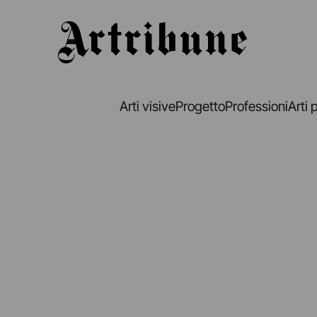
Artribune
Arti visive
Progetto
Professioni
Arti 