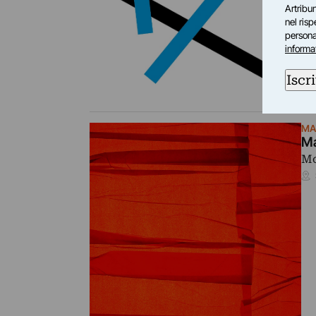
Artribun
nel ris
personal
informa
Iscri
MA
Ma
Mo