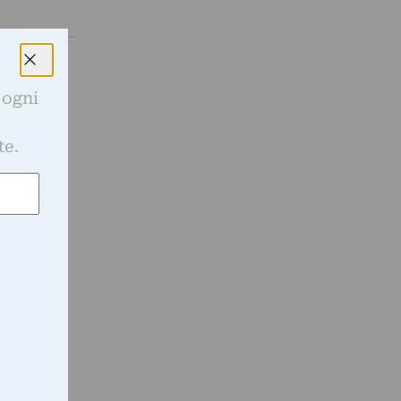
 ogni
isponibili
e
te.