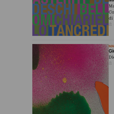
Ma
Co
di
MA
Gi
Di