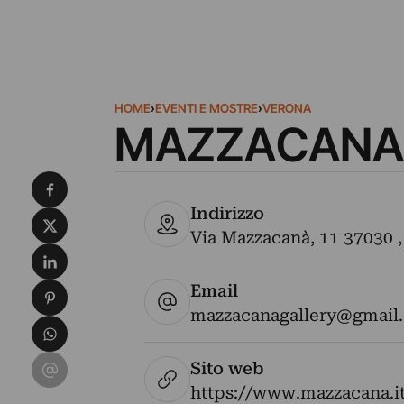
HOME
›
EVENTI E MOSTRE
›
VERONA
MAZZACANA
Condividi su Facebook
Indirizzo
Condividi su X
Via Mazzacanà, 11 37030 , 
Condividi su LinkedIn
Email
Condividi su Pinterest
mazzacanagallery@gmail
Condividi su WhatsApp
Condividi su Email
Sito web
https://www.mazzacana.i