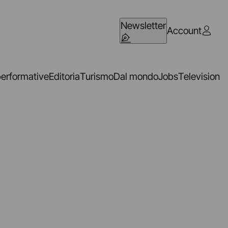
Newsletter
Account
performative
Editoria
Turismo
Dal mondo
Jobs
Television