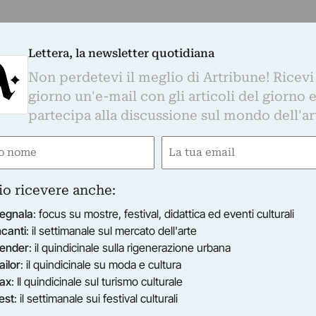
ZZACANA GALLERY
Lettera, la newsletter quotidiana
lvatore Manzi - Wallpapers for your phone #4
Non perdetevi il meglio di Artribune! Ricevi
rà una mostra digitale visitabile solo sul web. Saranno d
 sfondi liberamente scaricabili
giorno un'e-mail con gli articoli del giorno 
14/06/2021
–
14/07/2021
S. Pietro di Lavagno (VR)
partecipa alla discussione sul mondo dell'ar
e
Email
ired)
(Required)
io ricevere anche:
egnala
: focus su mostre, festival, didattica ed eventi culturali
ncanti
: il settimanale sul mercato dell'arte
ender
: il quindicinale sulla rigenerazione urbana
ailor
: il quindicinale su moda e cultura
ax
: Il quindicinale sul turismo culturale
est
: il settimanale sui festival culturali