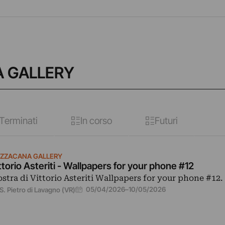
A GALLERY
Terminati
In corso
Futuri
ZZACANA GALLERY
ttorio Asteriti - Wallpapers for your phone #12
stra di Vittorio Asteriti Wallpapers for your phone #12.
05/04/2026
–
10/05/2026
S. Pietro di Lavagno (VR)