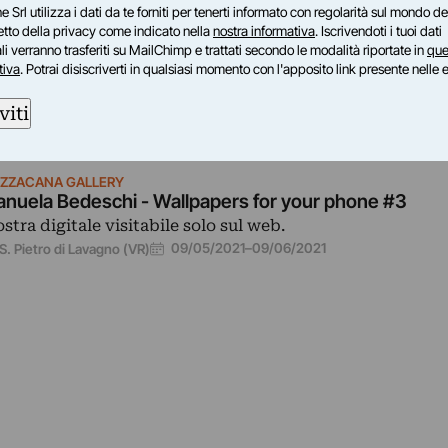
e Srl utilizza i dati da te forniti per tenerti informato con regolarità sul mondo del
petto della privacy come indicato nella
nostra informativa
. Iscrivendoti i tuoi dati
i verranno trasferiti su MailChimp e trattati secondo le modalità riportate in
que
tiva
. Potrai disiscriverti in qualsiasi momento con l'apposito link presente nelle 
viti
ZZACANA GALLERY
nuela Bedeschi - Wallpapers for your phone #3
stra digitale visitabile solo sul web.
09/05/2021
–
09/06/2021
S. Pietro di Lavagno (VR)