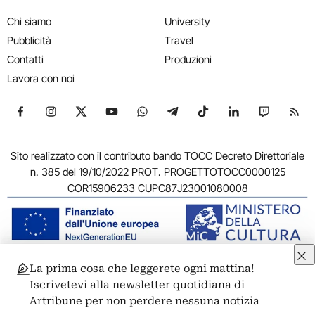
Chi siamo
University
Pubblicità
Travel
Contatti
Produzioni
Lavora con noi
Seguici su Facebook
Seguici su Instagram
Seguici su X
Seguici su YouTube
Seguici su WhatsApp
Seguici su Telegram
Seguici su TikTok
Seguici su Link
Seguici su
Segui
Sito realizzato con il contributo bando TOCC Decreto Direttoriale
n. 385 del 19/10/2022 PROT. PROGETTOTOCC0000125
COR15906233 CUPC87J23001080008
La prima cosa che leggerete ogni mattina!
© 2011-2026 ARTRIBUNE srl – Corso Vittorio Emanuele II, 287 –
Iscrivetevi alla newsletter quotidiana di
00186 Roma - P.I. 11381581005
Artribune per non perdere nessuna notizia
Privacy: Responsabile della protezione dei dati personali