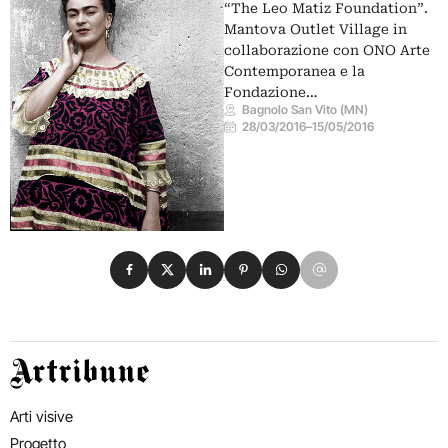
“The Leo Matiz Foundation”.
Mantova Outlet Village in
collaborazione con ONO Arte
Contemporanea e la
Fondazione…
Bagnolo San Vito (MN)
28/03/2016
–
15/05/2016
Condividi su Facebook
Condividi su X
Condividi su LinkedIn
Condividi su Pinterest
Condividi su WhatsApp
Condividi su Email
Artribune
Arti visive
Progetto