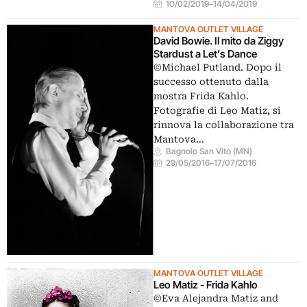
10/02/2019
–
14/04/2019
MANTOVA OUTLET VILLAGE
David Bowie. Il mito da Ziggy
Stardust a Let’s Dance
©Michael Putland. Dopo il
successo ottenuto dalla
mostra Frida Kahlo.
Fotografie di Leo Matiz, si
rinnova la collaborazione tra
Mantova…
Bagnolo San Vito (MN)
29/05/2016
–
17/07/2016
MANTOVA OUTLET VILLAGE
Leo Matiz - Frida Kahlo
©Eva Alejandra Matiz and