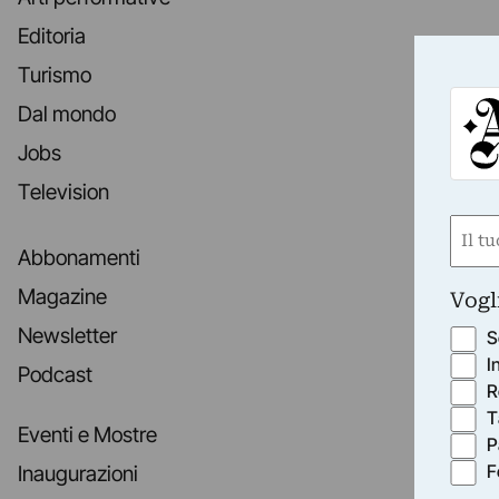
Editoria
Turismo
Dal mondo
Jobs
Television
Nom
Abbonamenti
(Requ
First
Magazine
Vogl
Newsletter
S
I
Podcast
R
T
Eventi e Mostre
P
F
Inaugurazioni