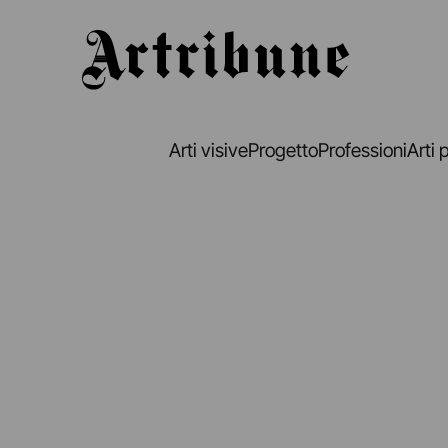
Artribune
Arti visive
Progetto
Professioni
Arti 