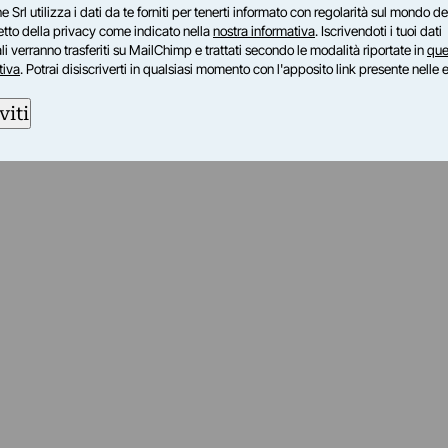
e Srl utilizza i dati da te forniti per tenerti informato con regolarità sul mondo del
petto della privacy come indicato nella
nostra informativa
. Iscrivendoti i tuoi dati
i verranno trasferiti su MailChimp e trattati secondo le modalità riportate in
que
tiva
. Potrai disiscriverti in qualsiasi momento con l'apposito link presente nelle 
viti
am
ok
inkedIn
su Twitch
ci su Rss