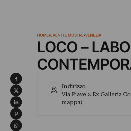
HOME
›
EVENTI E MOSTRE
›
VENEZIA
LOCO – LAB
CONTEMPOR
Condividi su Facebook
Indirizzo
Condividi su X
Via Piave 2 Ex Galleria Co
Condividi su LinkedIn
mappa)
Condividi su Pinterest
Condividi su WhatsApp