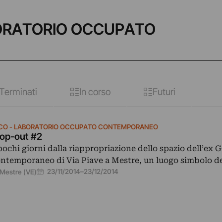
ABORATORIO OCCUPATO
Terminati
In corso
Futuri
CO - LABORATORIO OCCUPATO CONTEMPORANEO
op-out #2
pochi giorni dalla riappropriazione dello spazio dell’ex G
ntemporaneo di Via Piave a Mestre, un luogo simbolo de
23/11/2014
–
23/12/2014
Mestre (VE)