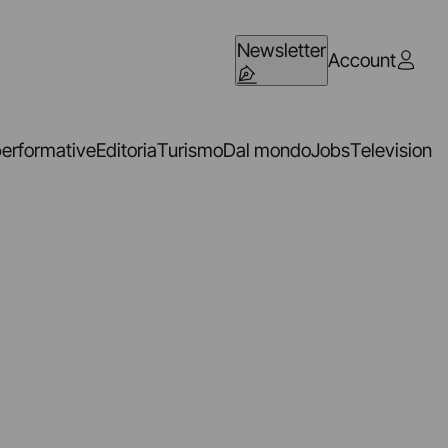
Newsletter
Account
performative
Editoria
Turismo
Dal mondo
Jobs
Television