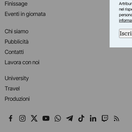
Finissage
Artribun
nel ris
Eventi in giornata
personal
informa
Chi siamo
Iscri
Pubblicità
Contatti
Lavora con noi
University
Travel
Produzioni
Seguici su Facebook
Seguici su Instagram
Seguici su X
Seguici su YouTube
Seguici su WhatsApp
Seguici su Telegr
Seguici su TikT
Seguici su L
Seguici 
Segui