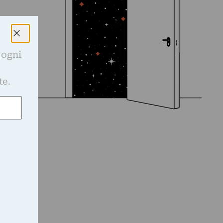
 ogni
e
te.