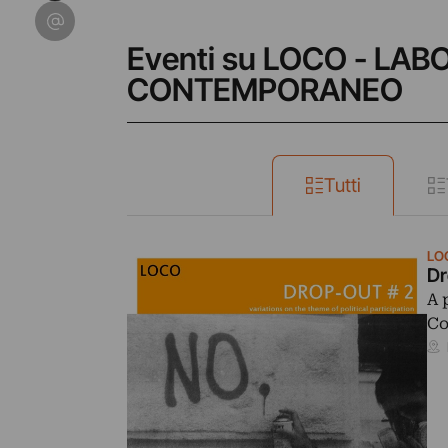
Condividi su Email
Eventi su LOCO - L
CONTEMPORANEO
Tutti
LO
Dr
A 
Co