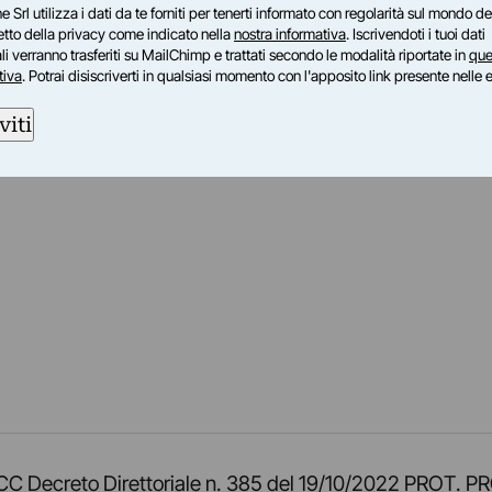
e Srl utilizza i dati da te forniti per tenerti informato con regolarità sul mondo del
petto della privacy come indicato nella
nostra informativa
. Iscrivendoti i tuoi dati
i verranno trasferiti su MailChimp e trattati secondo le modalità riportate in
que
tiva
. Potrai disiscriverti in qualsiasi momento con l'apposito link presente nelle 
viti
am
ok
inkedIn
su Twitch
ci su Rss
o TOCC Decreto Direttoriale n. 385 del 19/10/2022 