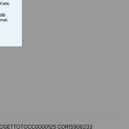
l'arte,
sta
email.
PROT. PROGETTOTOCC0000125 COR15906233