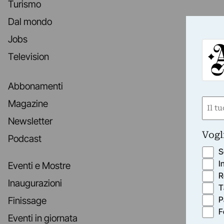
Turismo
Dal mondo
Jobs
Television
Abbonamenti
Nom
Magazine
(Obbli
Newsletter
Nome
Vogl
Podcast
S
I
Eventi e Mostre
R
Inaugurazioni
T
P
Finissage
F
Eventi in giornata