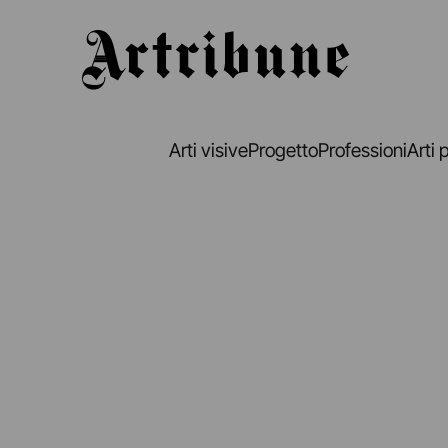
Artribune
Arti visive
Progetto
Professioni
Arti 