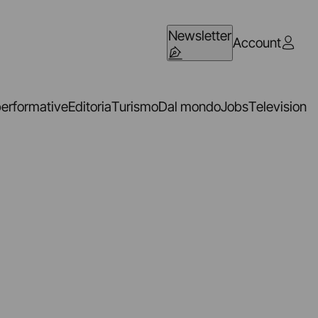
Newsletter
Account
performative
Editoria
Turismo
Dal mondo
Jobs
Television