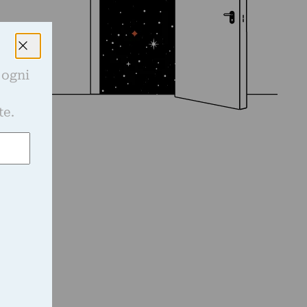
 ogni
e
te.