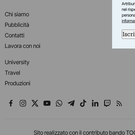
Artribun
nel ris
Chi siamo
personal
informa
Pubblicità
Iscri
Contatti
Lavora con noi
University
Travel
Produzioni
Seguici su Facebook
Seguici su Instagram
Seguici su X
Seguici su YouTube
Seguici su WhatsApp
Seguici su Telegr
Seguici su TikT
Seguici su L
Seguici 
Segui
Sito realizzato con il contributo band