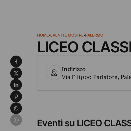
HOME
›
EVENTI E MOSTRE
›
PALERMO
LICEO CLASS
Condividi su Facebook
Indirizzo
Condividi su X
Via Filippo Parlatore, Pal
Condividi su LinkedIn
Condividi su Pinterest
Condividi su WhatsApp
Condividi su Email
Eventi su LICEO CLA