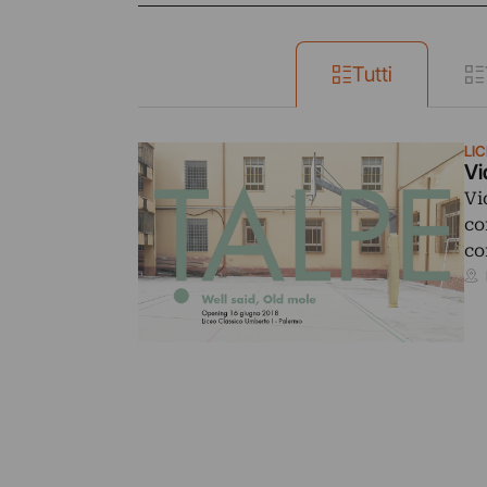
Tutti
LI
Vi
Vi
co
c