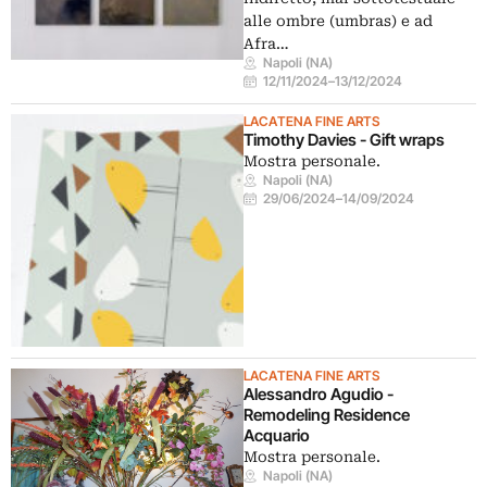
alle ombre (umbras) e ad
Afra…
Napoli (NA)
12/11/2024
–
13/12/2024
LACATENA FINE ARTS
Timothy Davies - Gift wraps
Mostra personale.
Napoli (NA)
29/06/2024
–
14/09/2024
LACATENA FINE ARTS
Alessandro Agudio -
Remodeling Residence
Acquario
Mostra personale.
Napoli (NA)