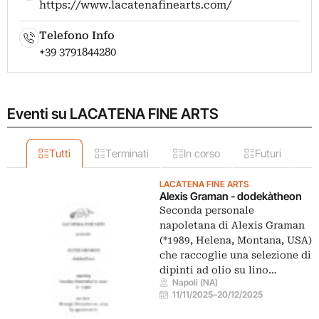
https://www.lacatenafinearts.com/
Telefono Info
+39 3791844280
Eventi su LACATENA FINE ARTS
Tutti
Terminati
In corso
Futuri
LACATENA FINE ARTS
Alexis Graman - dodekàtheon
Seconda personale
napoletana di Alexis Graman
(*1989, Helena, Montana, USA)
che raccoglie una selezione di
dipinti ad olio su lino…
Napoli (NA)
11/11/2025
–
20/12/2025