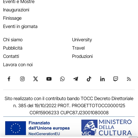
Eventi e Mostre
Inaugurazioni
Finissage
Eventi in giornata
Chi siamo
University
Pubblicità
Travel
Contatti
Produzioni
Lavora con noi
Seguici su Facebook
Seguici su Instagram
Seguici su X
Seguici su YouTube
Seguici su WhatsApp
Seguici su Telegram
Seguici su TikTok
Seguici su Link
Seguici su
Segui
Sito realizzato con il contributo bando TOCC Decreto Direttoriale
n. 385 del 19/10/2022 PROT. PROGETTOTOCC0000125
COR15906233 CUPC87J23001080008