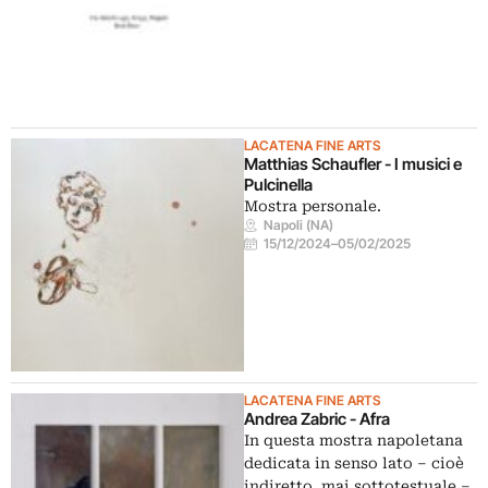
LACATENA FINE ARTS
Matthias Schaufler - I musici e
Pulcinella
Mostra personale.
Napoli (NA)
15/12/2024
–
05/02/2025
LACATENA FINE ARTS
Andrea Zabric - Afra
In questa mostra napoletana
dedicata in senso lato – cioè
indiretto, mai sottotestuale –