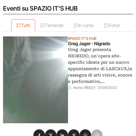
Eventi su SPAZIO IT’S HUB
Tutti
Terminati
In corso
Futuri
SPAZIO IT’S HUB
Greg Jager - Nigredo
Greg Jager presenta
NIGREDO, unʼopera site-
specific ideata per un nuovo
appuntamento di LASCAUX,la
rassegna di arti visive, sonore
e performative,…
Roma (RM)
21/06/2023
Condividi su Facebook
Condividi su X
Condividi su LinkedIn
Condividi su Pinterest
Condividi su WhatsApp
Condividi su Email