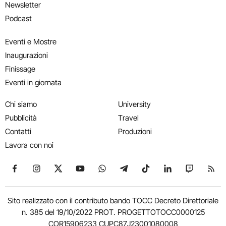
Newsletter
Podcast
Eventi e Mostre
Inaugurazioni
Finissage
Eventi in giornata
Chi siamo
University
Pubblicità
Travel
Contatti
Produzioni
Lavora con noi
Seguici su Facebook
Seguici su Instagram
Seguici su X
Seguici su YouTube
Seguici su WhatsApp
Seguici su Telegram
Seguici su TikTok
Seguici su Link
Seguici su
Segui
Sito realizzato con il contributo bando TOCC Decreto Direttoriale
n. 385 del 19/10/2022 PROT. PROGETTOTOCC0000125
COR15906233 CUPC87J23001080008