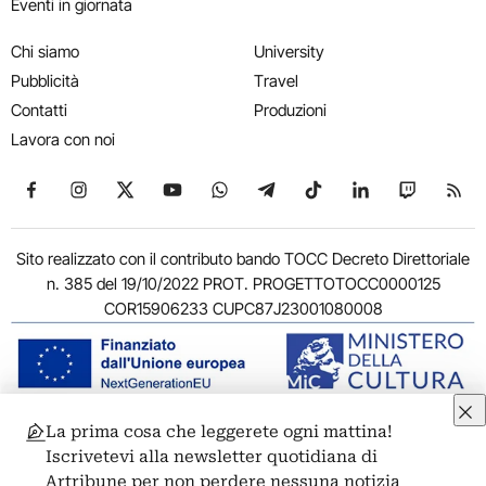
Eventi in giornata
Chi siamo
University
Pubblicità
Travel
Contatti
Produzioni
Lavora con noi
Seguici su Facebook
Seguici su Instagram
Seguici su X
Seguici su YouTube
Seguici su WhatsApp
Seguici su Telegram
Seguici su TikTok
Seguici su Link
Seguici su
Segui
Sito realizzato con il contributo bando TOCC Decreto Direttoriale
n. 385 del 19/10/2022 PROT. PROGETTOTOCC0000125
COR15906233 CUPC87J23001080008
La prima cosa che leggerete ogni mattina!
© 2011-2026 ARTRIBUNE srl – Corso Vittorio Emanuele II, 287 –
Iscrivetevi alla newsletter quotidiana di
00186 Roma - P.I. 11381581005
Artribune per non perdere nessuna notizia