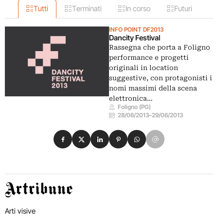
Tutti
Terminati
In corso
Futuri
INFO POINT DF2013
Dancity Festival
Rassegna che porta a Foligno
performance e progetti
originali in location
suggestive, con protagonisti i
nomi massimi della scena
elettronica…
Foligno (PG)
28/06/2013
–
29/06/2013
Condividi su Facebook
Condividi su X
Condividi su LinkedIn
Condividi su Pinterest
Condividi su WhatsApp
Condividi su Email
Artribune
Arti visive