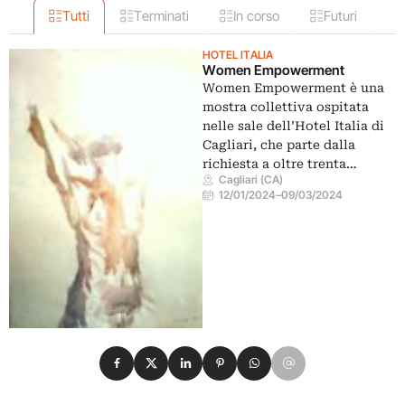
Tutti
Terminati
In corso
Futuri
HOTEL ITALIA
Women Empowerment
Women Empowerment è una
mostra collettiva ospitata
nelle sale dell’Hotel Italia di
Cagliari, che parte dalla
richiesta a oltre trenta…
Cagliari (CA)
12/01/2024
–
09/03/2024
Condividi su Facebook
Condividi su X
Condividi su LinkedIn
Condividi su Pinterest
Condividi su WhatsApp
Condividi su Email