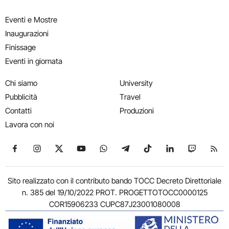
Eventi e Mostre
Inaugurazioni
Finissage
Eventi in giornata
Chi siamo
University
Pubblicità
Travel
Contatti
Produzioni
Lavora con noi
Seguici su Facebook
Seguici su Instagram
Seguici su X
Seguici su YouTube
Seguici su WhatsApp
Seguici su Telegram
Seguici su TikTok
Seguici su Link
Seguici su
Segui
Sito realizzato con il contributo bando TOCC Decreto Direttoriale
n. 385 del 19/10/2022 PROT. PROGETTOTOCC0000125
COR15906233 CUPC87J23001080008