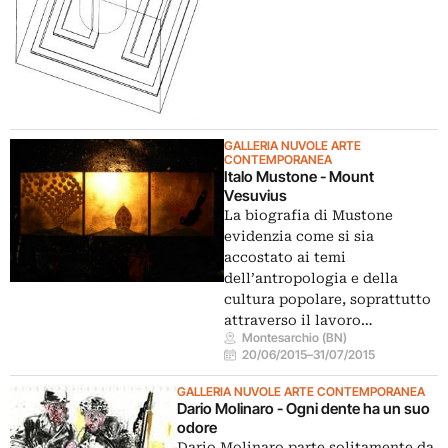
GALLERIA NUVOLE ARTE
CONTEMPORANEA
Italo Mustone - Mount
Vesuvius
La biografia di Mustone
evidenzia come si sia
accostato ai temi
dell’antropologia e della
cultura popolare, soprattutto
attraverso il lavoro…
Montesarchio (BN)
20/06/2015
–
31/07/2015
GALLERIA NUVOLE ARTE CONTEMPORANEA
Dario Molinaro - Ogni dente ha un suo
odore
Dario Molinaro parte solitamente da