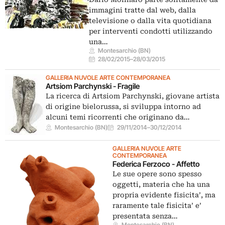
immagini tratte dal web, dalla
televisione o dalla vita quotidiana
per interventi condotti utilizzando
una…
Montesarchio (BN)
28/02/2015
–
28/03/2015
GALLERIA NUVOLE ARTE CONTEMPORANEA
Artsiom Parchynski - Fragile
La ricerca di Artsiom Parchynski, giovane artista
di origine bielorussa, si sviluppa intorno ad
alcuni temi ricorrenti che originano da…
Montesarchio (BN)
29/11/2014
–
30/12/2014
GALLERIA NUVOLE ARTE
CONTEMPORANEA
Federica Ferzoco - Affetto
Le sue opere sono spesso
oggetti, materia che ha una
propria evidente fisicita’, ma
raramente tale fisicita’ e’
presentata senza…
Montesarchio (BN)