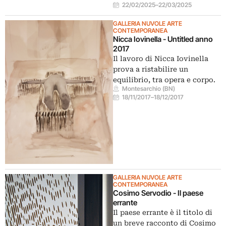
22/02/2025
–
22/03/2025
GALLERIA NUVOLE ARTE
CONTEMPORANEA
Nicca Iovinella - Untitled anno
2017
Il lavoro di Nicca Iovinella
prova a ristabilire un
equilibrio, tra opera e corpo.
Montesarchio (BN)
18/11/2017
–
18/12/2017
GALLERIA NUVOLE ARTE
CONTEMPORANEA
Cosimo Servodio - Il paese
errante
Il paese errante è il titolo di
un breve racconto di Cosimo