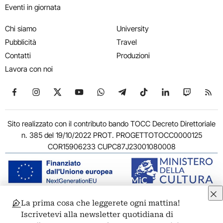
Eventi in giornata
Chi siamo
University
Pubblicità
Travel
Contatti
Produzioni
Lavora con noi
Seguici su Facebook
Seguici su Instagram
Seguici su X
Seguici su YouTube
Seguici su WhatsApp
Seguici su Telegram
Seguici su TikTok
Seguici su Link
Seguici su
Segui
Sito realizzato con il contributo bando TOCC Decreto Direttoriale
n. 385 del 19/10/2022 PROT. PROGETTOTOCC0000125
COR15906233 CUPC87J23001080008
La prima cosa che leggerete ogni mattina!
© 2011-2026 ARTRIBUNE srl – Corso Vittorio Emanuele II, 287 –
Iscrivetevi alla newsletter quotidiana di
00186 Roma - P.I. 11381581005