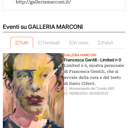
http://galleriamarconi.it/
Eventi su GALLERIA MARCONI
Tutti
Terminati
In corso
Futuri
GALLERIA MARCONI
Francesca Gentili - Limited n 0
Limited n 0, mostra personale
di Francesca Gentili, che si
avvale della cura e del testo
di Dario Ciferri.
Monsampolo del Tronto (AP)
18/06/2022
–
30/09/2022