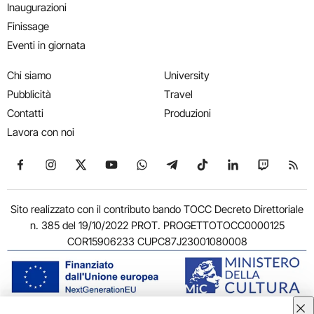
Inaugurazioni
Finissage
Eventi in giornata
Chi siamo
University
Pubblicità
Travel
Contatti
Produzioni
Lavora con noi
Seguici su Facebook
Seguici su Instagram
Seguici su X
Seguici su YouTube
Seguici su WhatsApp
Seguici su Telegram
Seguici su TikTok
Seguici su Link
Seguici su
Segui
Sito realizzato con il contributo bando TOCC Decreto Direttoriale
n. 385 del 19/10/2022 PROT. PROGETTOTOCC0000125
COR15906233 CUPC87J23001080008