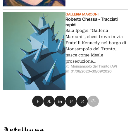
GALLERIA MARCONI
Roberto Chessa - Tracciati
rapidi
Sala Ipogei “Galleria
Marconi”, chesi trova in via
Fratelli Kennedy nel borgo di
Monsampolo del Tronto,
nasce come ideale
prosecuzione…
Monsampolo del Tronto (AP)
01/08/2020
–
30/09/2020
Condividi su Facebook
Condividi su X
Condividi su LinkedIn
Condividi su Pinterest
Condividi su WhatsApp
Condividi su Email
Artribune