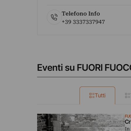
Telefono Info
+39 3337337947
Eventi su FUORI FUO
Tutti
FU
Cr
In