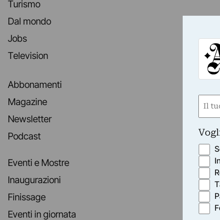
Turismo
Dal mondo
Jobs
Television
Abbonamenti
Nom
Magazine
(Obbli
Newsletter
Nome
Vogl
Podcast
S
I
Eventi e Mostre
R
Inaugurazioni
T
P
Finissage
F
Eventi in giornata