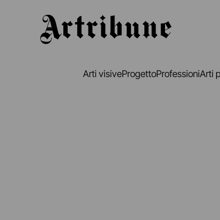
Artribune
Arti visive
Progetto
Professioni
Arti 