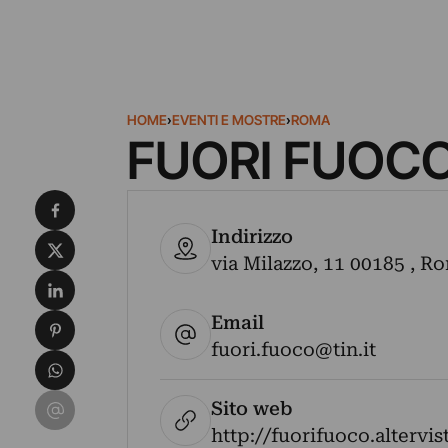
HOME
›
EVENTI E MOSTRE
›
ROMA
FUORI FUOC
Condividi su Facebook
Indirizzo
Condividi su X
via Milazzo, 11 00185 , Ro
Condividi su LinkedIn
Email
Condividi su Pinterest
fuori.fuoco@tin.it
Condividi su WhatsApp
Condividi su Email
Sito web
http://fuorifuoco.altervis