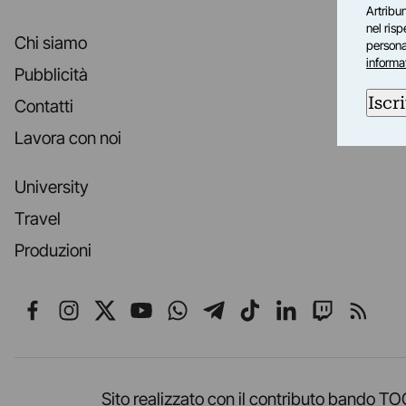
Artribun
nel ris
Chi siamo
personal
informa
Pubblicità
Iscri
Contatti
Lavora con noi
University
Travel
Produzioni
Seguici su Facebook
Seguici su Instagram
Seguici su X
Seguici su YouTube
Seguici su WhatsApp
Seguici su Telegr
Seguici su TikT
Seguici su L
Seguici 
Segui
Sito realizzato con il contributo band