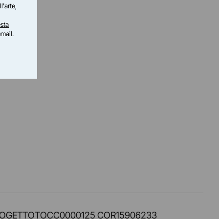
l'arte,
sta
email.
PROT. PROGETTOTOCC0000125 COR15906233