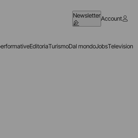
Newsletter
Account
performative
Editoria
Turismo
Dal mondo
Jobs
Television