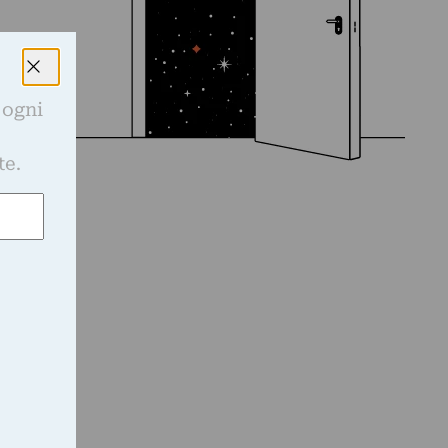
 ogni
e
te.