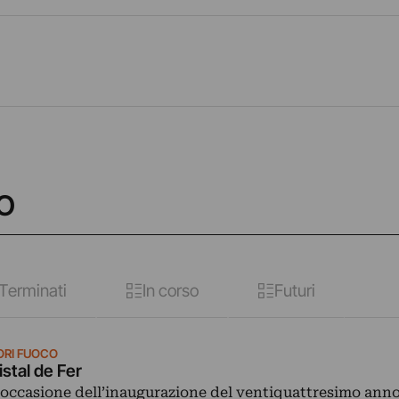
CO
Terminati
In corso
Futuri
ORI FUOCO
istal de Fer
 occasione dell’inaugurazione del ventiquattresimo anno