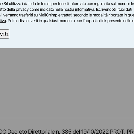
e Srl utilizza i dati da te forniti per tenerti informato con regolarità sul mondo del
petto della privacy come indicato nella
nostra informativa
. Iscrivendoti i tuoi dati
i verranno trasferiti su MailChimp e trattati secondo le modalità riportate in
que
tiva
. Potrai disiscriverti in qualsiasi momento con l'apposito link presente nelle 
viti
am
ok
inkedIn
su Twitch
ci su Rss
o TOCC Decreto Direttoriale n. 385 del 19/10/2022 