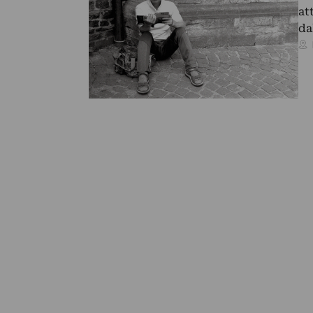
at
da