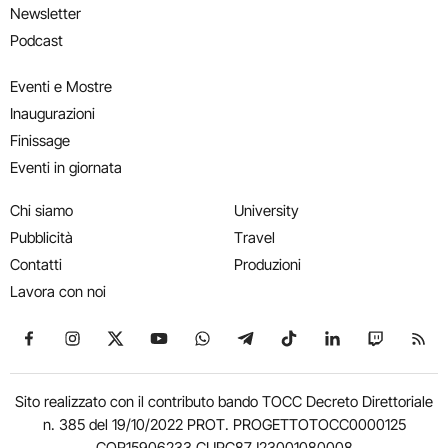
Newsletter
Podcast
Eventi e Mostre
Inaugurazioni
Finissage
Eventi in giornata
Chi siamo
University
Pubblicità
Travel
Contatti
Produzioni
Lavora con noi
Seguici su Facebook
Seguici su Instagram
Seguici su X
Seguici su YouTube
Seguici su WhatsApp
Seguici su Telegram
Seguici su TikTok
Seguici su Link
Seguici su
Segui
Sito realizzato con il contributo bando TOCC Decreto Direttoriale
n. 385 del 19/10/2022 PROT. PROGETTOTOCC0000125
COR15906233 CUPC87J23001080008