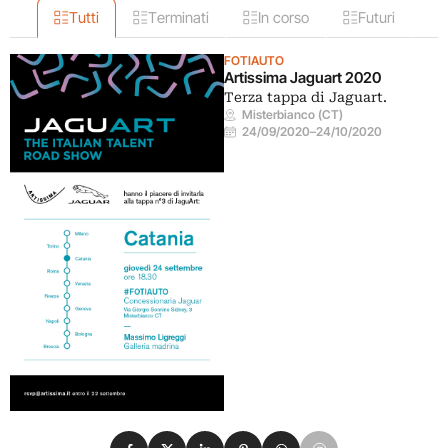
Tutti
Terminati
In corso
Futuri
FOTIAUTO
Artissima Jaguart 2020
Terza tappa di Jaguart.
Misterbianco (CT)
24/09/2020
–
24/10/2020
Condividi su Facebook
Condividi su X
Condividi su LinkedIn
Condividi su Pinterest
Condividi su WhatsApp
Condividi su Email