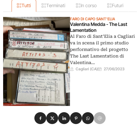
Tutti
Terminati
In corso
Futuri
FARO DI CAPO SANT'ELIA
Valentina Medda - The Last
Lamentation
Al Faro di Sant’Elia a Cagliari
va in scena il primo studio
performativo del progetto
The Last Lamentation di
Valentina…
Cagliari (CA)
27/06/2023
Condividi su Facebook
Condividi su X
Condividi su LinkedIn
Condividi su Pinterest
Condividi su WhatsApp
Condividi su Email