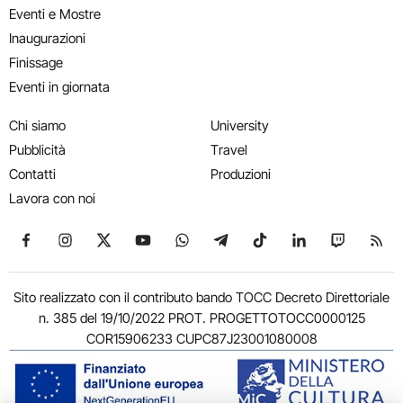
Eventi e Mostre
Inaugurazioni
Finissage
Eventi in giornata
Chi siamo
University
Pubblicità
Travel
Contatti
Produzioni
Lavora con noi
Seguici su Facebook
Seguici su Instagram
Seguici su X
Seguici su YouTube
Seguici su WhatsApp
Seguici su Telegram
Seguici su TikTok
Seguici su Link
Seguici su
Segui
Sito realizzato con il contributo bando TOCC Decreto Direttoriale
n. 385 del 19/10/2022 PROT. PROGETTOTOCC0000125
COR15906233 CUPC87J23001080008