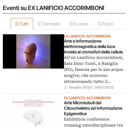
Eventi su EX LANIFICIO ACCORIMBONI
Tutti
Terminati
In corso
Futuri
EX LANIFICIO ACCORIMBONI
Arte e informazione
elettromagnetica della luce
inviata ai cromofori della cellula
All’ex Lanificio Accorimboni,
Sala Dino Tonti, a Rasiglia
(PG), famosa per le sue acque
sorgive, che scorrono
attraversando tutto il…
Rasiglia (PG)
24/07/2022
EX LANIFICIO ACCORIMBONI
Arte Microtubuli del
Citoscheletro ed Informazione
Epigenetica
Exhibition conference:
crossing interdisciplinare tra