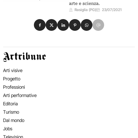
arte e scienza.
Rasiglia (PG)
23/07/2021
Condividi su Facebook
Condividi su X
Condividi su LinkedIn
Condividi su Pinterest
Condividi su WhatsApp
Condividi su Email
Artribune
Arti visive
Progetto
Professioni
Arti performative
Editoria
Turismo
Dal mondo
Jobs
Television