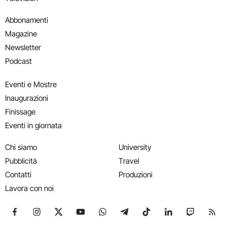
Abbonamenti
Magazine
Newsletter
Podcast
Eventi e Mostre
Inaugurazioni
Finissage
Eventi in giornata
Chi siamo
University
Pubblicità
Travel
Contatti
Produzioni
Lavora con noi
Seguici su Facebook
Seguici su Instagram
Seguici su X
Seguici su YouTube
Seguici su WhatsApp
Seguici su Telegram
Seguici su TikTok
Seguici su Link
Seguici su
Segui