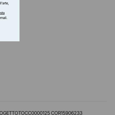
l'arte,
sta
email.
PROT. PROGETTOTOCC0000125 COR15906233