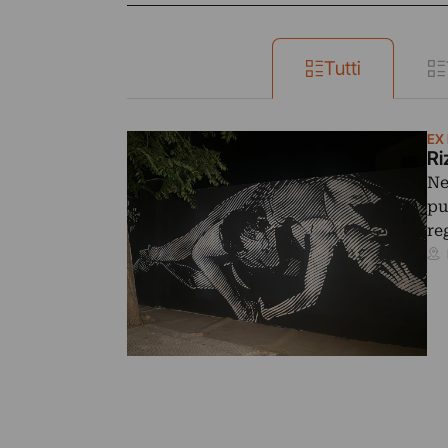
Tutti
EX 
Ri
Ne
pu
re