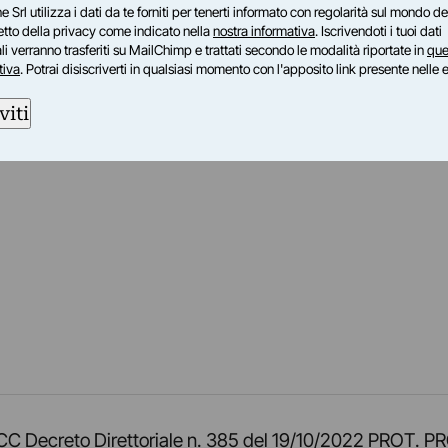
e Srl utilizza i dati da te forniti per tenerti informato con regolarità sul mondo del
petto della privacy come indicato nella
nostra informativa
. Iscrivendoti i tuoi dati
i verranno trasferiti su MailChimp e trattati secondo le modalità riportate in
que
tiva
. Potrai disiscriverti in qualsiasi momento con l'apposito link presente nelle 
viti
am
ok
inkedIn
su Twitch
ci su Rss
o TOCC Decreto Direttoriale n. 385 del 19/10/2022 