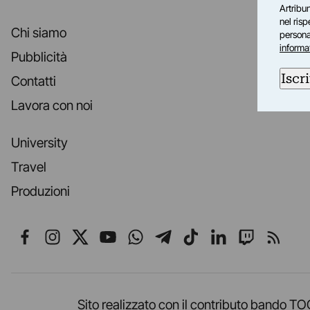
Artribun
nel ris
Chi siamo
personal
informa
Pubblicità
Iscri
Contatti
Lavora con noi
University
Travel
Produzioni
Seguici su Facebook
Seguici su Instagram
Seguici su X
Seguici su YouTube
Seguici su WhatsApp
Seguici su Telegr
Seguici su TikT
Seguici su L
Seguici 
Segui
Sito realizzato con il contributo band