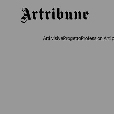
Artribune
Arti visive
Progetto
Professioni
Arti 