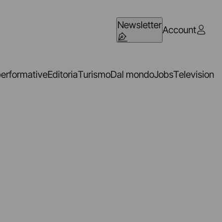
Newsletter
Account
performative
Editoria
Turismo
Dal mondo
Jobs
Television