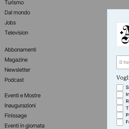
Turismo
Dal mondo
Jobs
Television
Abbonamenti
Nom
Magazine
(Obbli
Newsletter
Nome
Vogl
Podcast
S
I
Eventi e Mostre
R
Inaugurazioni
T
P
Finissage
F
Eventi in giornata