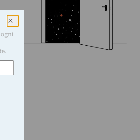
 ogni
e
te.