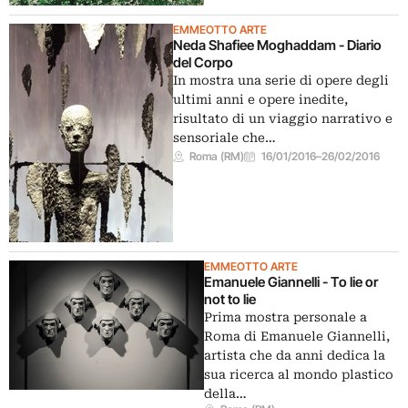
EMMEOTTO ARTE
Neda Shafiee Moghaddam - Diario
del Corpo
In mostra una serie di opere degli
ultimi anni e opere inedite,
risultato di un viaggio narrativo e
sensoriale che…
Roma (RM)
16/01/2016
–
26/02/2016
EMMEOTTO ARTE
Emanuele Giannelli - To lie or
not to lie
Prima mostra personale a
Roma di Emanuele Giannelli,
artista che da anni dedica la
sua ricerca al mondo plastico
della…