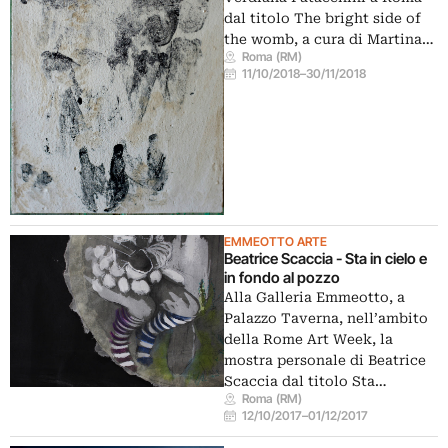
dal titolo The bright side of
the womb, a cura di Martina…
Roma (RM)
11/10/2018
–
30/11/2018
EMMEOTTO ARTE
Beatrice Scaccia - Sta in cielo e
in fondo al pozzo
Alla Galleria Emmeotto, a
Palazzo Taverna, nell’ambito
della Rome Art Week, la
mostra personale di Beatrice
Scaccia dal titolo Sta…
Roma (RM)
12/10/2017
–
01/12/2017