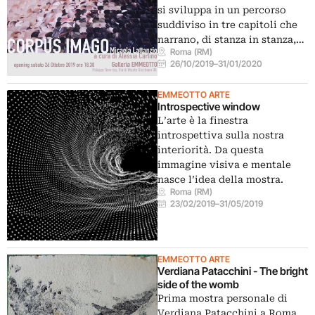
si sviluppa in un percorso
suddiviso in tre capitoli che
narrano, di stanza in stanza,…
Roma (RM)
26/10/2019
–
31/01/2020
EMMEOTTO ARTE
Introspective window
L’arte è la finestra
introspettiva sulla nostra
interiorità. Da questa
immagine visiva e mentale
nasce l’idea della mostra.
Roma (RM)
23/02/2019
–
31/05/2019
EMMEOTTO ARTE
Verdiana Patacchini - The bright
side of the womb
Prima mostra personale di
Verdiana Patacchini a Roma