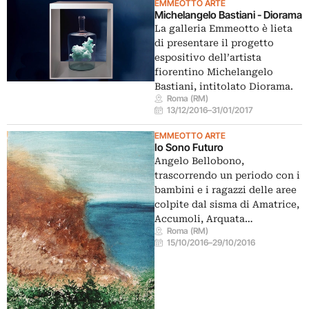
EMMEOTTO ARTE
Michelangelo Bastiani - Diorama
La galleria Emmeotto è lieta
di presentare il progetto
espositivo dell’artista
fiorentino Michelangelo
Bastiani, intitolato Diorama.
Roma (RM)
13/12/2016
–
31/01/2017
EMMEOTTO ARTE
Io Sono Futuro
Angelo Bellobono,
trascorrendo un periodo con i
bambini e i ragazzi delle aree
colpite dal sisma di Amatrice,
Accumoli, Arquata…
Roma (RM)
15/10/2016
–
29/10/2016