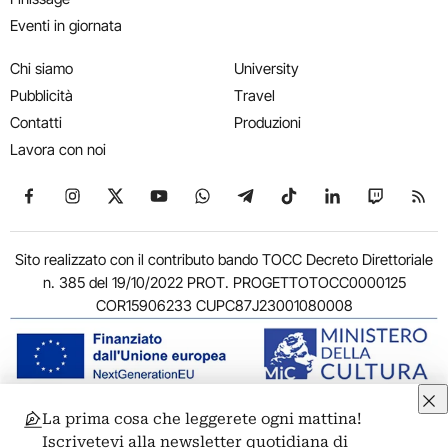
Eventi in giornata
Chi siamo
University
Pubblicità
Travel
Contatti
Produzioni
Lavora con noi
Seguici su Facebook
Seguici su Instagram
Seguici su X
Seguici su YouTube
Seguici su WhatsApp
Seguici su Telegram
Seguici su TikTok
Seguici su Link
Seguici su
Segui
Sito realizzato con il contributo bando TOCC Decreto Direttoriale
n. 385 del 19/10/2022 PROT. PROGETTOTOCC0000125
COR15906233 CUPC87J23001080008
La prima cosa che leggerete ogni mattina!
© 2011-2026 ARTRIBUNE srl – Corso Vittorio Emanuele II, 287 –
Iscrivetevi alla newsletter quotidiana di
00186 Roma - P.I. 11381581005