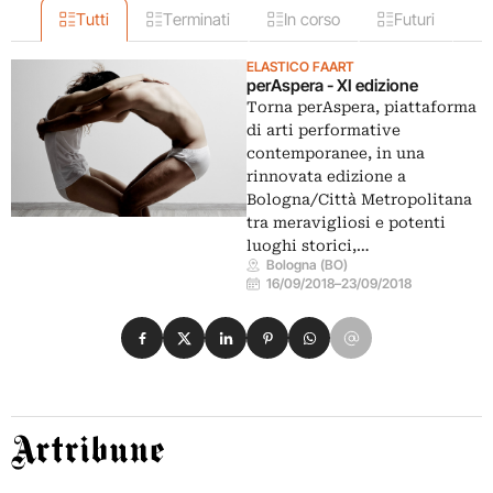
Tutti
Terminati
In corso
Futuri
ELASTICO FAART
perAspera - XI edizione
Torna perAspera, piattaforma
di arti performative
contemporanee, in una
rinnovata edizione a
Bologna/Città Metropolitana
tra meravigliosi e potenti
luoghi storici,…
Bologna (BO)
16/09/2018
–
23/09/2018
Condividi su Facebook
Condividi su X
Condividi su LinkedIn
Condividi su Pinterest
Condividi su WhatsApp
Condividi su Email
Artribune