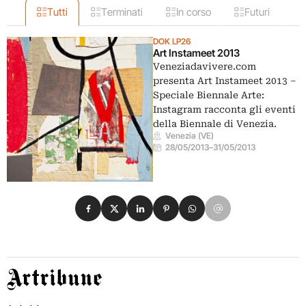
Tutti
Terminati
In corso
Futuri
DOK LP26
Art Instameet 2013
Veneziadavivere.com
presenta Art Instameet 2013 –
Speciale Biennale Arte:
Instagram racconta gli eventi
della Biennale di Venezia.
Venezia (VE)
28/05/2013
–
31/05/2013
Condividi su Facebook
Condividi su X
Condividi su LinkedIn
Condividi su Pinterest
Condividi su WhatsApp
Condividi su Email
Artribune