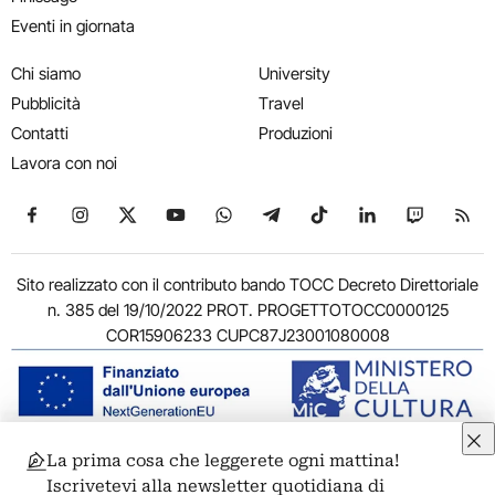
Eventi in giornata
Chi siamo
University
Pubblicità
Travel
Contatti
Produzioni
Lavora con noi
Seguici su Facebook
Seguici su Instagram
Seguici su X
Seguici su YouTube
Seguici su WhatsApp
Seguici su Telegram
Seguici su TikTok
Seguici su Link
Seguici su
Segui
Sito realizzato con il contributo bando TOCC Decreto Direttoriale
n. 385 del 19/10/2022 PROT. PROGETTOTOCC0000125
COR15906233 CUPC87J23001080008
La prima cosa che leggerete ogni mattina!
© 2011-2026 ARTRIBUNE srl – Corso Vittorio Emanuele II, 287 –
Iscrivetevi alla newsletter quotidiana di
00186 Roma - P.I. 11381581005