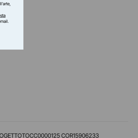
l'arte,
sta
email.
PROT. PROGETTOTOCC0000125 COR15906233