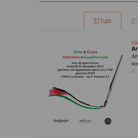
Tutti
CS
Ar
Ar
so