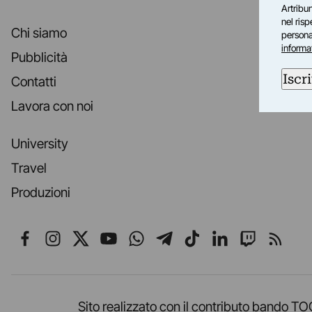
Artribun
nel ris
Chi siamo
personal
informa
Pubblicità
Iscri
Contatti
Lavora con noi
University
Travel
Produzioni
Seguici su Facebook
Seguici su Instagram
Seguici su X
Seguici su YouTube
Seguici su WhatsApp
Seguici su Telegr
Seguici su TikT
Seguici su L
Seguici 
Segui
Sito realizzato con il contributo band