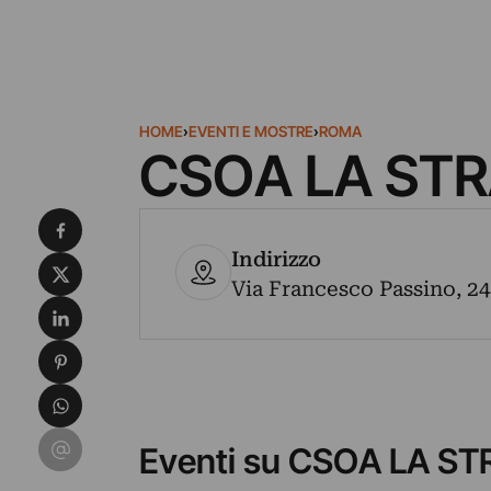
HOME
›
EVENTI E MOSTRE
›
ROMA
CSOA LA ST
Condividi su Facebook
Indirizzo
Condividi su X
Via Francesco Passino, 24 
Condividi su LinkedIn
Condividi su Pinterest
Condividi su WhatsApp
Condividi su Email
Eventi su CSOA LA S