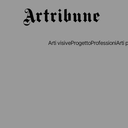
Artribune
Arti visive
Progetto
Professioni
Arti 