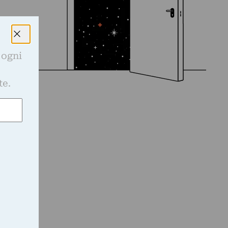
 ogni
e
te.