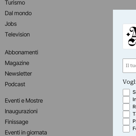
Turismo
Dal mondo
Jobs
Television
Abbonamenti
Nom
Magazine
(Obbli
Newsletter
Nome
Vogl
Podcast
S
I
Eventi e Mostre
R
Inaugurazioni
T
P
Finissage
F
Eventi in giornata