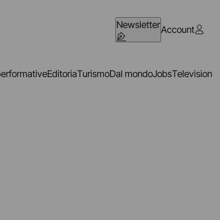
Newsletter
Account
performative
Editoria
Turismo
Dal mondo
Jobs
Television