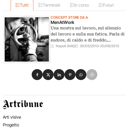
Tutti
Terminati
In corso
Futuri
CONCEPT STORE DA A
MenAtWork
Una mostra sul lavoro, sul silenzio
del lavoro e sulla sua fatica. Parla di
sudore, di caldo e di freddo,…
Napoli (NA)
30/05/2013
–
20/06/2013
Condividi su Facebook
Condividi su X
Condividi su LinkedIn
Condividi su Pinterest
Condividi su WhatsApp
Condividi su Email
Artribune
Arti visive
Progetto