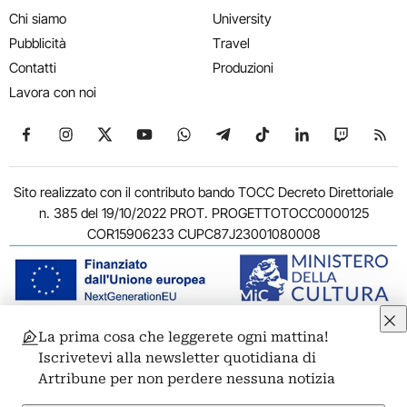
Chi siamo
University
Pubblicità
Travel
Contatti
Produzioni
Lavora con noi
Seguici su Facebook
Seguici su Instagram
Seguici su X
Seguici su YouTube
Seguici su WhatsApp
Seguici su Telegram
Seguici su TikTok
Seguici su Link
Seguici su
Segui
Sito realizzato con il contributo bando TOCC Decreto Direttoriale
n. 385 del 19/10/2022 PROT. PROGETTOTOCC0000125
COR15906233 CUPC87J23001080008
La prima cosa che leggerete ogni mattina!
© 2011-2026 ARTRIBUNE srl – Corso Vittorio Emanuele II, 287 –
Iscrivetevi alla newsletter quotidiana di
00186 Roma - P.I. 11381581005
Artribune per non perdere nessuna notizia
Privacy: Responsabile della protezione dei dati personali
ARTRIBUNE srl – Corso Vittorio Emanuele II, 287 – 00186 Roma