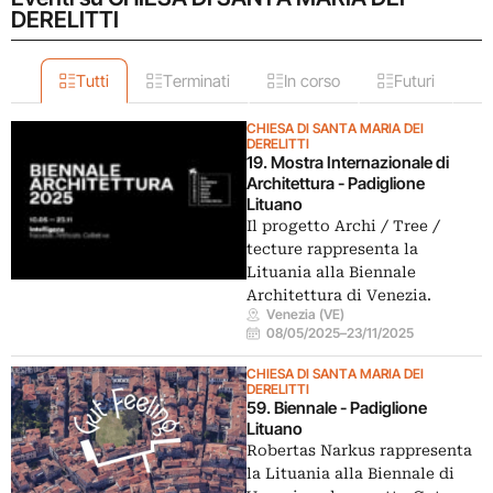
DERELITTI
Tutti
Terminati
In corso
Futuri
CHIESA DI SANTA MARIA DEI
DERELITTI
19. Mostra Internazionale di
Architettura - Padiglione
Lituano
Il progetto Archi / Tree /
tecture rappresenta la
Lituania alla Biennale
Architettura di Venezia.
Venezia (VE)
08/05/2025
–
23/11/2025
CHIESA DI SANTA MARIA DEI
DERELITTI
59. Biennale - Padiglione
Lituano
Robertas Narkus rappresenta
la Lituania alla Biennale di