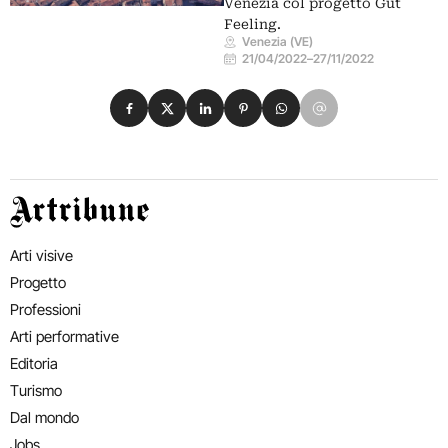
Venezia col progetto Gut
Feeling.
Venezia (VE)
21/04/2022
–
27/11/2022
Condividi su Facebook
Condividi su X
Condividi su LinkedIn
Condividi su Pinterest
Condividi su WhatsApp
Condividi su Email
Artribune
Arti visive
Progetto
Professioni
Arti performative
Editoria
Turismo
Dal mondo
Jobs