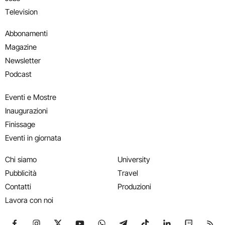
Television
Abbonamenti
Magazine
Newsletter
Podcast
Eventi e Mostre
Inaugurazioni
Finissage
Eventi in giornata
Chi siamo
University
Pubblicità
Travel
Contatti
Produzioni
Lavora con noi
Seguici su Facebook
Seguici su Instagram
Seguici su X
Seguici su YouTube
Seguici su WhatsApp
Seguici su Telegram
Seguici su TikTok
Seguici su Link
Seguici su
Segui