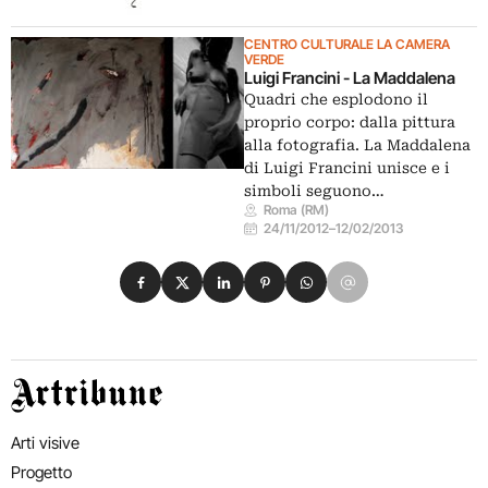
CENTRO CULTURALE LA CAMERA
VERDE
Luigi Francini - La Maddalena
Quadri che esplodono il
proprio corpo: dalla pittura
alla fotografia. La Maddalena
di Luigi Francini unisce e i
simboli seguono…
Roma (RM)
24/11/2012
–
12/02/2013
Condividi su Facebook
Condividi su X
Condividi su LinkedIn
Condividi su Pinterest
Condividi su WhatsApp
Condividi su Email
Artribune
Arti visive
Progetto