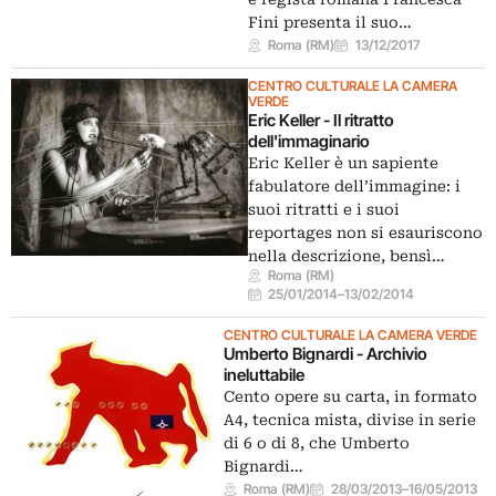
Fini presenta il suo…
Roma (RM)
13/12/2017
CENTRO CULTURALE LA CAMERA
VERDE
Eric Keller - Il ritratto
dell'immaginario
Eric Keller è un sapiente
fabulatore dell’immagine: i
suoi ritratti e i suoi
reportages non si esauriscono
nella descrizione, bensì…
Roma (RM)
25/01/2014
–
13/02/2014
CENTRO CULTURALE LA CAMERA VERDE
Umberto Bignardi - Archivio
ineluttabile
Cento opere su carta, in formato
A4, tecnica mista, divise in serie
di 6 o di 8, che Umberto
Bignardi…
Roma (RM)
28/03/2013
–
16/05/2013