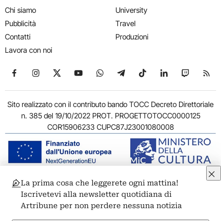
Chi siamo
University
Pubblicità
Travel
Contatti
Produzioni
Lavora con noi
Seguici su Facebook
Seguici su Instagram
Seguici su X
Seguici su YouTube
Seguici su WhatsApp
Seguici su Telegram
Seguici su TikTok
Seguici su Link
Seguici su
Segui
Sito realizzato con il contributo bando TOCC Decreto Direttoriale
n. 385 del 19/10/2022 PROT. PROGETTOTOCC0000125
COR15906233 CUPC87J23001080008
La prima cosa che leggerete ogni mattina!
© 2011-2026 ARTRIBUNE srl – Corso Vittorio Emanuele II, 287 –
Iscrivetevi alla newsletter quotidiana di
00186 Roma - P.I. 11381581005
Artribune per non perdere nessuna notizia
Privacy: Responsabile della protezione dei dati personali
ARTRIBUNE srl – Corso Vittorio Emanuele II, 287 – 00186 Roma