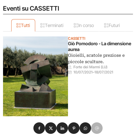
Eventi su CASSETTI
Tutti
Terminati
In corso
Futuri
CASSETTI
Giò Pomodoro - La dimensione
aurea
Gioielli, scatole preziose e
piccole sculture.
Forte dei Marmi (LU)
10/07/2021
–
18/07/2021
Condividi su Facebook
Condividi su X
Condividi su LinkedIn
Condividi su Pinterest
Condividi su WhatsApp
Condividi su Email