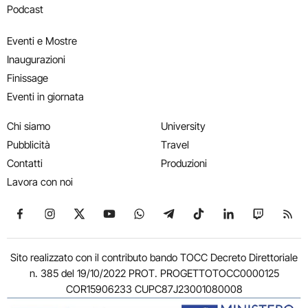
Podcast
Eventi e Mostre
Inaugurazioni
Finissage
Eventi in giornata
Chi siamo
University
Pubblicità
Travel
Contatti
Produzioni
Lavora con noi
Seguici su Facebook
Seguici su Instagram
Seguici su X
Seguici su YouTube
Seguici su WhatsApp
Seguici su Telegram
Seguici su TikTok
Seguici su Link
Seguici su
Segui
Sito realizzato con il contributo bando TOCC Decreto Direttoriale
n. 385 del 19/10/2022 PROT. PROGETTOTOCC0000125
COR15906233 CUPC87J23001080008