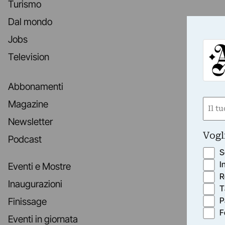
Turismo
Dal mondo
Jobs
Television
Abbonamenti
Nom
Magazine
(Requ
Newsletter
First
Vogl
Podcast
S
I
Eventi e Mostre
R
Inaugurazioni
T
P
Finissage
F
Eventi in giornata