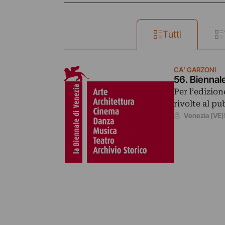
Tutti
CA' GARZONI
56. Biennale
Per l’edizio
rivolte al pu
Venezia (VE)