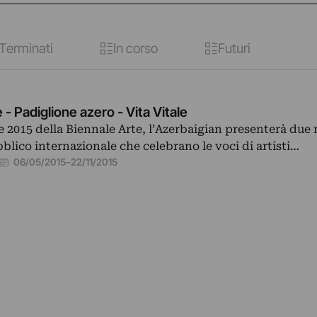
Terminati
In corso
Futuri
 - Padiglione azero - Vita Vitale
ne 2015 della Biennale Arte, l’Azerbaigian presenterà due
bblico internazionale che celebrano le voci di artisti…
06/05/2015
–
22/11/2015