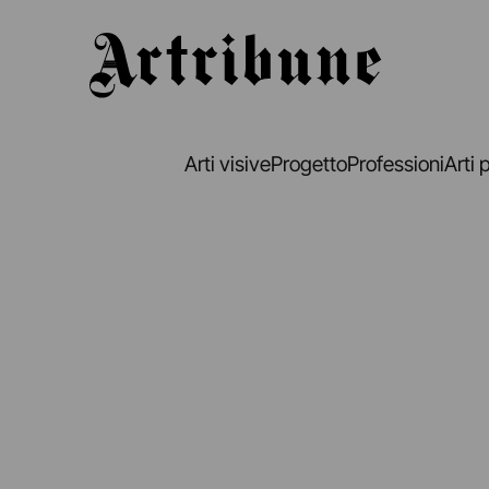
Artribune
Arti visive
Progetto
Professioni
Arti 