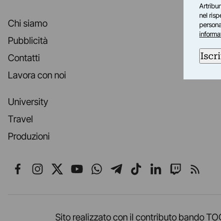
Artribun
nel ris
Chi siamo
personal
informa
Pubblicità
Iscri
Contatti
Lavora con noi
University
Travel
Produzioni
Seguici su Facebook
Seguici su Instagram
Seguici su X
Seguici su YouTube
Seguici su WhatsApp
Seguici su Telegr
Seguici su TikT
Seguici su L
Seguici 
Segui
Sito realizzato con il contributo band