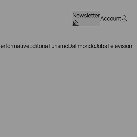
Newsletter
Account
performative
Editoria
Turismo
Dal mondo
Jobs
Television