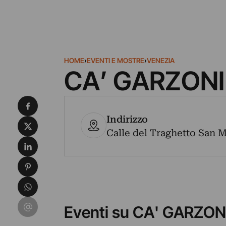
HOME
›
EVENTI E MOSTRE
›
VENEZIA
CA’ GARZONI
Condividi su Facebook
Indirizzo
Condividi su X
Calle del Traghetto San Ma
Condividi su LinkedIn
Condividi su Pinterest
Condividi su WhatsApp
Condividi su Email
Eventi su CA' GARZON