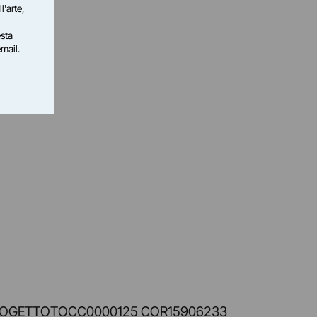
l'arte,
sta
email.
PROT. PROGETTOTOCC0000125 COR15906233