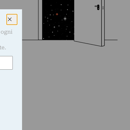
 ogni
e
te.