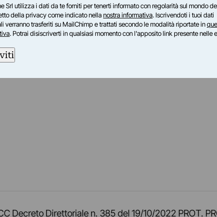
e Srl utilizza i dati da te forniti per tenerti informato con regolarità sul mondo del
petto della privacy come indicato nella
nostra informativa
. Iscrivendoti i tuoi dati
i verranno trasferiti su MailChimp e trattati secondo le modalità riportate in
que
tiva
. Potrai disiscriverti in qualsiasi momento con l'apposito link presente nelle 
viti
am
ok
inkedIn
su Twitch
ci su Rss
o TOCC Decreto Direttoriale n. 385 del 19/10/2022 