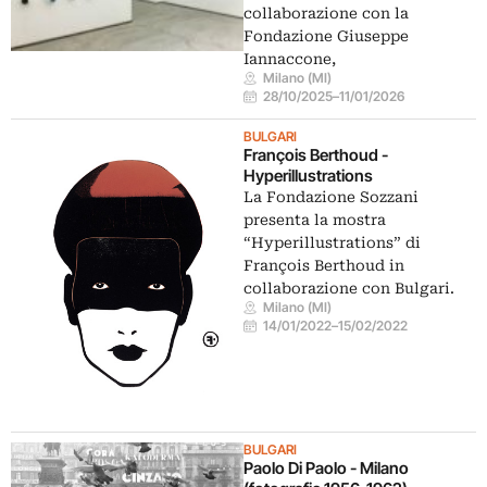
collaborazione con la
Fondazione Giuseppe
Iannaccone,
Milano (MI)
28/10/2025
–
11/01/2026
BULGARI
François Berthoud -
Hyperillustrations
La Fondazione Sozzani
presenta la mostra
“Hyperillustrations” di
François Berthoud in
collaborazione con Bulgari.
Milano (MI)
14/01/2022
–
15/02/2022
BULGARI
Paolo Di Paolo - Milano