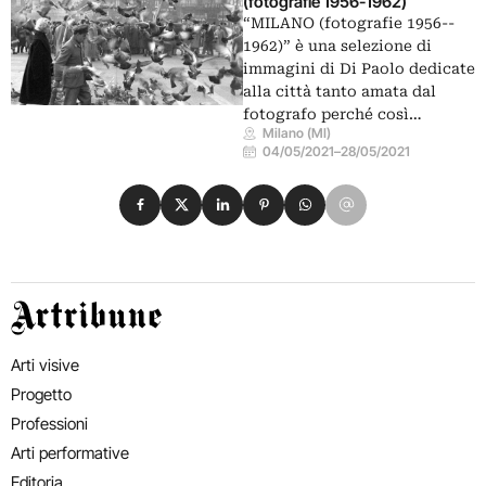
(fotografie 1956-­1962)
“MILANO (fotografie 1956-­
1962)” è una selezione di
immagini di Di Paolo dedicate
alla città tanto amata dal
fotografo perché così…
Milano (MI)
04/05/2021
–
28/05/2021
Condividi su Facebook
Condividi su X
Condividi su LinkedIn
Condividi su Pinterest
Condividi su WhatsApp
Condividi su Email
Artribune
Arti visive
Progetto
Professioni
Arti performative
Editoria