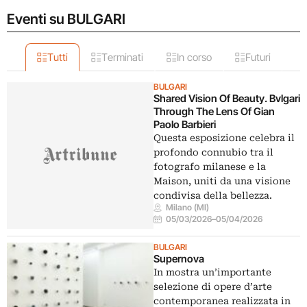
Eventi su BULGARI
Tutti
Terminati
In corso
Futuri
BULGARI
Shared Vision Of Beauty. Bvlgari
Through The Lens Of Gian
Paolo Barbieri
Questa esposizione celebra il
profondo connubio tra il
fotografo milanese e la
Maison, uniti da una visione
condivisa della bellezza.
Milano (MI)
05/03/2026
–
05/04/2026
BULGARI
Supernova
In mostra un’importante
selezione di opere d’arte
contemporanea realizzata in