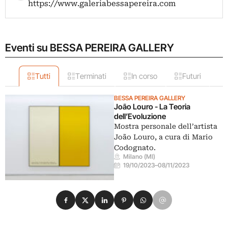
https://www.galeriabessapereira.com
Eventi su BESSA PEREIRA GALLERY
Tutti
Terminati
In corso
Futuri
BESSA PEREIRA GALLERY
João Louro - La Teoria
dell’Evoluzione
Mostra personale dell’artista
João Louro, a cura di Mario
Codognato.
Milano (MI)
19/10/2023
–
08/11/2023
Condividi su Facebook
Condividi su X
Condividi su LinkedIn
Condividi su Pinterest
Condividi su WhatsApp
Condividi su Email