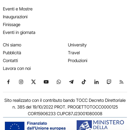
Eventi e Mostre
Inaugurazioni
Finissage
Eventi in giornata
Chi siamo
University
Pubblicità
Travel
Contatti
Produzioni
Lavora con noi
Seguici su Facebook
Seguici su Instagram
Seguici su X
Seguici su YouTube
Seguici su WhatsApp
Seguici su Telegram
Seguici su TikTok
Seguici su Link
Seguici su
Segui
Sito realizzato con il contributo bando TOCC Decreto Direttoriale
n. 385 del 19/10/2022 PROT. PROGETTOTOCC0000125
COR15906233 CUPC87J23001080008