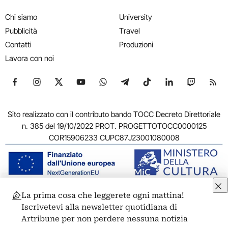
Chi siamo
University
Pubblicità
Travel
Contatti
Produzioni
Lavora con noi
Seguici su Facebook
Seguici su Instagram
Seguici su X
Seguici su YouTube
Seguici su WhatsApp
Seguici su Telegram
Seguici su TikTok
Seguici su Link
Seguici su
Segui
Sito realizzato con il contributo bando TOCC Decreto Direttoriale
n. 385 del 19/10/2022 PROT. PROGETTOTOCC0000125
COR15906233 CUPC87J23001080008
La prima cosa che leggerete ogni mattina!
© 2011-2026 ARTRIBUNE srl – Corso Vittorio Emanuele II, 287 –
Iscrivetevi alla newsletter quotidiana di
00186 Roma - P.I. 11381581005
Artribune per non perdere nessuna notizia
Privacy: Responsabile della protezione dei dati personali