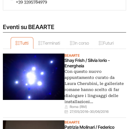
+39 3395784979
Eventi su BEAARTE
Tutti
Terminati
In corso
Futuri
BEAARTE
Shay Frish / Silvia Iorio -
Energheia
Con questo nuovo
appuntamento curato da
Laura Cherubini, le galleriste
romane hanno scelto di far
dialogare i linguaggi delle
installazioni…
Roma (RM)
27/05/2016
–
30/06/2016
BEAARTE
Patrizia Molinari / Federico