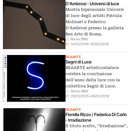
D’Ambrosi - Universi di luce
Mostra bipersonale Universi
di luce degli artisti Patrizia
Molinari e Federico
D’Ambrosi presso la galleria
Bea Arte di Roma.
Roma (RM)
14/01/2016
–
10/02/2016
BEAARTE
Segni di Luce
BEAARTE artisticonlaluce
celebra la conclusione
dell’anno della luce con la
collettiva Segni di Luce.
Roma (RM)
09/12/2015
–
06/01/2016
BEAARTE
Fiorella Rizzo / Federica Di Carlo
- Irradiazione
Il titolo scelto, “Irradiazione”,