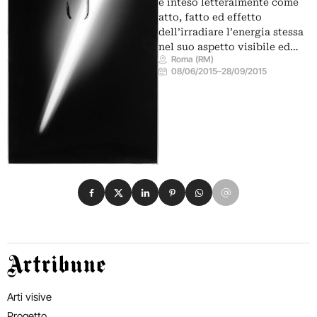
è inteso letteralmente come
atto, fatto ed effetto
dell’irradiare l’energia stessa
nel suo aspetto visibile ed…
Roma (RM)
08/06/2015
–
28/09/2015
Condividi su Facebook
Condividi su X
Condividi su LinkedIn
Condividi su Pinterest
Condividi su WhatsApp
Condividi su Email
Artribune
Arti visive
Progetto