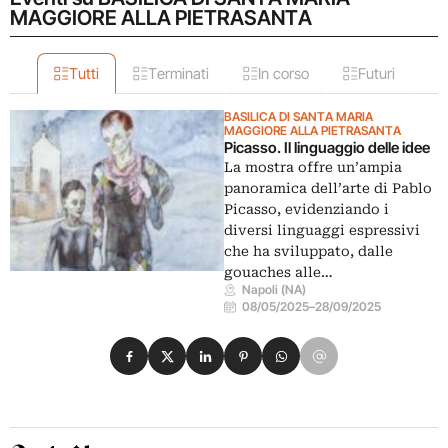
MAGGIORE ALLA PIETRASANTA
Tutti
Terminati
In corso
Futuri
BASILICA DI SANTA MARIA
MAGGIORE ALLA PIETRASANTA
Picasso. Il linguaggio delle idee
La mostra offre un’ampia
panoramica dell’arte di Pablo
Picasso, evidenziando i
diversi linguaggi espressivi
che ha sviluppato, dalle
gouaches alle…
Napoli (NA)
08/05/2025
–
28/09/2025
Condividi su Facebook
Condividi su X
Condividi su LinkedIn
Condividi su Pinterest
Condividi su WhatsApp
Condividi su Email