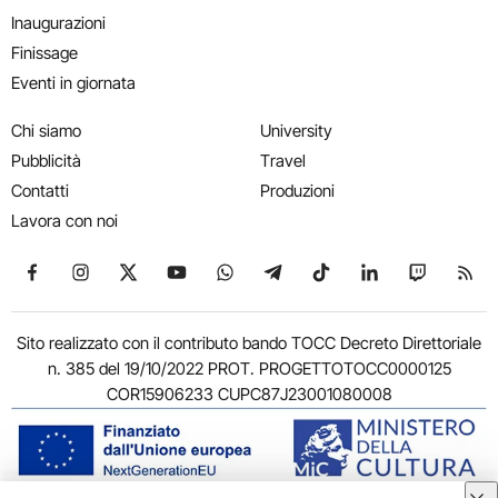
Inaugurazioni
Finissage
Eventi in giornata
Chi siamo
University
Pubblicità
Travel
Contatti
Produzioni
Lavora con noi
Seguici su Facebook
Seguici su Instagram
Seguici su X
Seguici su YouTube
Seguici su WhatsApp
Seguici su Telegram
Seguici su TikTok
Seguici su Link
Seguici su
Segui
Sito realizzato con il contributo bando TOCC Decreto Direttoriale
n. 385 del 19/10/2022 PROT. PROGETTOTOCC0000125
COR15906233 CUPC87J23001080008