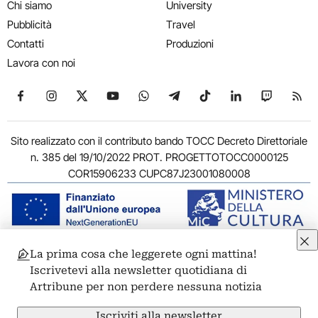
Chi siamo
University
Pubblicità
Travel
Contatti
Produzioni
Lavora con noi
Seguici su Facebook
Seguici su Instagram
Seguici su X
Seguici su YouTube
Seguici su WhatsApp
Seguici su Telegram
Seguici su TikTok
Seguici su Link
Seguici su
Segui
Sito realizzato con il contributo bando TOCC Decreto Direttoriale
n. 385 del 19/10/2022 PROT. PROGETTOTOCC0000125
COR15906233 CUPC87J23001080008
La prima cosa che leggerete ogni mattina!
© 2011-2026 ARTRIBUNE srl – Corso Vittorio Emanuele II, 287 –
Iscrivetevi alla newsletter quotidiana di
00186 Roma - P.I. 11381581005
Artribune per non perdere nessuna notizia
Privacy: Responsabile della protezione dei dati personali
ARTRIBUNE srl – Corso Vittorio Emanuele II, 287 – 00186 Roma
Iscriviti alla newsletter