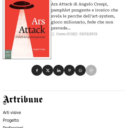
Ars Attack di Angelo Crespi,
pamphlet pungente e ironico che
svela le pecche dell’art-system,
gioco milionario, fede che non
prevede…
Como (CO)
05/12/2013
Condividi su Facebook
Condividi su X
Condividi su LinkedIn
Condividi su Pinterest
Condividi su WhatsApp
Condividi su Email
Artribune
Arti visive
Progetto
Professioni