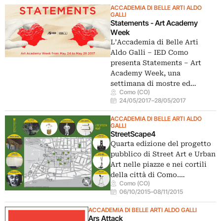
ACCADEMIA DI BELLE ARTI ALDO
GALLI
Statements - Art Academy
Week
L’Accademia di Belle Arti
Aldo Galli – IED Como
presenta Statements – Art
Academy Week, una
settimana di mostre ed…
Como (CO)
24/05/2017
–
28/05/2017
ACCADEMIA DI BELLE ARTI ALDO
GALLI
StreetScape4
Quarta edizione del progetto
pubblico di Street Art e Urban
Art nelle piazze e nei cortili
della città di Como.…
Como (CO)
06/10/2015
–
08/11/2015
ACCADEMIA DI BELLE ARTI ALDO GALLI
Ars Attack