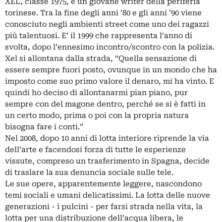
XEL, classe 1975, è un giovane writer della periferia
torinese. Tra la fine degli anni ’80 e gli anni ’90 viene
conosciuto negli ambienti street come uno dei ragazzi
più talentuosi. E’ il 1999 che rappresenta l’anno di
svolta, dopo l’ennesimo incontro/scontro con la polizia.
Xel si allontana dalla strada, “Quella sensazione di
essere sempre fuori posto, ovunque in un mondo che ha
imposto come suo primo valore il denaro, mi ha vinto. E
quindi ho deciso di allontanarmi pian piano, pur
sempre con del magone dentro, perché se si è fatti in
un certo modo, prima o poi con la propria natura
bisogna fare i conti.”
Nel 2008, dopo 10 anni di lotta interiore riprende la via
dell’arte e facendosi forza di tutte le esperienze
vissute, compreso un trasferimento in Spagna, decide
di traslare la sua denuncia sociale sulle tele.
Le sue opere, apparentemente leggere, nascondono
temi sociali e umani delicatissimi. La lotta delle nuove
generazioni - i pulcini - per farsi strada nella vita, la
lotta per una distribuzione dell’acqua libera, le