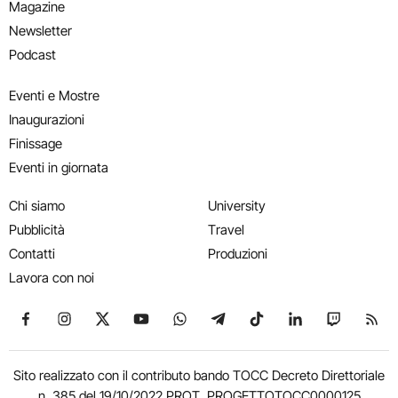
Magazine
Newsletter
Podcast
Eventi e Mostre
Inaugurazioni
Finissage
Eventi in giornata
Chi siamo
University
Pubblicità
Travel
Contatti
Produzioni
Lavora con noi
Seguici su Facebook
Seguici su Instagram
Seguici su X
Seguici su YouTube
Seguici su WhatsApp
Seguici su Telegram
Seguici su TikTok
Seguici su Link
Seguici su
Segui
Sito realizzato con il contributo bando TOCC Decreto Direttoriale
n. 385 del 19/10/2022 PROT. PROGETTOTOCC0000125