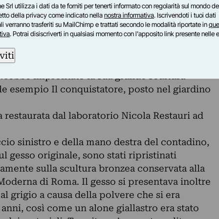
e Srl utilizza i dati da te forniti per tenerti informato con regolarità sul mondo del
 stretto parallelo con le scelte letterarie del
petto della privacy come indicato nella
nostra informativa
. Iscrivendoti i tuoi dati
ta prospettiva il modello conservato alla GAM
i verranno trasferiti su MailChimp e trattati secondo le modalità riportate in
que
tiva
. Potrai disiscriverti in qualsiasi momento con l'apposito link presente nelle 
inale esito di una ricerca che sarebbe
e lo scultore a maturare una peculiare cultura
viti
gare un colto storicismo con le eleganti cadenze
e avrebbe improntato la sua grande scultura
ile esempio Il conquistatore, posto nel giardino
a restaurata dal laboratorio Nicola Restauri ad
ccio sinistro e della mano destra del contadino,
gesso originale, sono stati ripristinati
amente sulla scultura bronzea conservata alla
Moderna di Roma. Il gesso si presentava inoltre
al grigio a causa della polvere che si era
 anni, così come un alone giallastro era stato