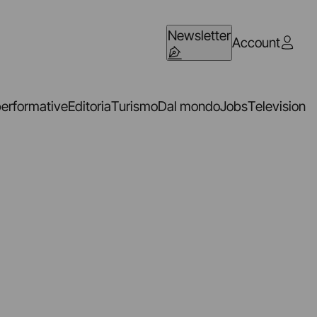
Newsletter
Account
performative
Editoria
Turismo
Dal mondo
Jobs
Television