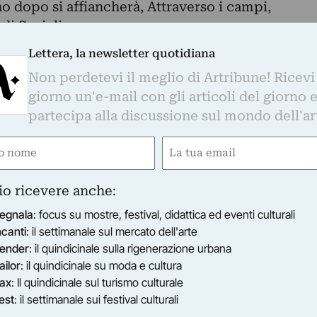
no dopo si affiancherà, Attraverso i campi,
di Savigliano.
l Museo nel 1922 attraverso la donazione di
Lettera, la newsletter quotidiana
lo in gesso descrive senza abbellimenti il
Non perdetevi il meglio di Artribune! Ricevi
che dissoda con l’aratro il terreno per
giorno un'e-mail con gli articoli del giorno 
a scelta che introduceva in scultura un soggetto
partecipa alla discussione sul mondo dell'ar
la pittura piemontese, da Antonio Fontanesi a
e
Email
esso fu tradotto nel bronzo che Calandra present
gatorio)
(Obbligatorio)
età Promotrice delle Belle Arti di Torino. Noto
io ricevere anche:
, il bronzo fu nuovamente esposto a Brera nel
egnala
: focus su mostre, festival, didattica ed eventi culturali
ione Nazionale di Palermo del 1891-1892, dove fu
ncanti
: il settimanale sul mercato dell'arte
ni della Galleria Nazionale d’Arte Moderna di
ender
: il quindicinale sulla rigenerazione urbana
onoscimento che avrebbe contribuito a
ailor
: il quindicinale su moda e cultura
lo scultore torinese.
ax
: Il quindicinale sul turismo culturale
i temi agresti ha suggerito che essa abbia
est
: il settimanale sui festival culturali
a soprattutto un significativo aggiornamento in