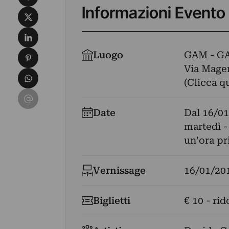
Informazioni Evento
Condividi su X
Condividi su LinkedIn
Condividi su Pinterest
Luogo
GAM - G
Via Magen
Condividi su WhatsApp
(Clicca q
Condividi su Email
Date
Dal
16/01
martedì -
un’ora p
Vernissage
16/01/20
Biglietti
€ 10 - rid