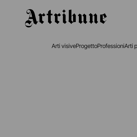
Artribune
Arti visive
Progetto
Professioni
Arti 