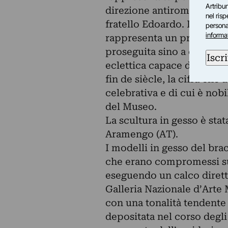
Artribun
direzione antiromantica, in
nel ris
fratello Edoardo. In ques
personal
informa
rappresenta un primo, orig
proseguita sino a condurr
Iscri
eclettica capace di coniu
fin de siècle, la cifra ch
celebrativa e di cui è nob
del Museo.
La scultura in gesso è stat
Aramengo (AT).
I modelli in gesso del bra
che erano compromessi sul 
eseguendo un calco dirett
Galleria Nazionale d’Arte 
con una tonalità tendente 
depositata nel corso degli