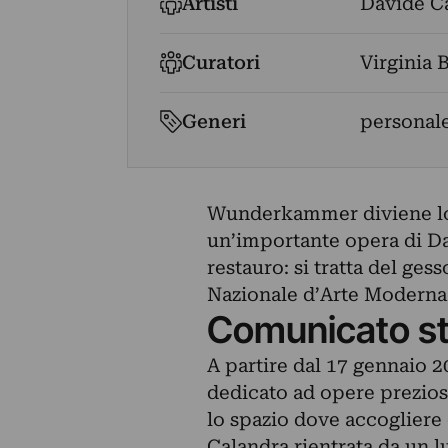
Artisti
Davide C
Curatori
Virginia 
Generi
personal
Wunderkammer diviene lo 
un’importante opera di Da
restauro: si tratta del gess
Nazionale d’Arte Moderna
Comunicato s
A partire dal 17 gennaio 
dedicato ad opere prezio
lo spazio dove accogliere
Calandra rientrata da un lu