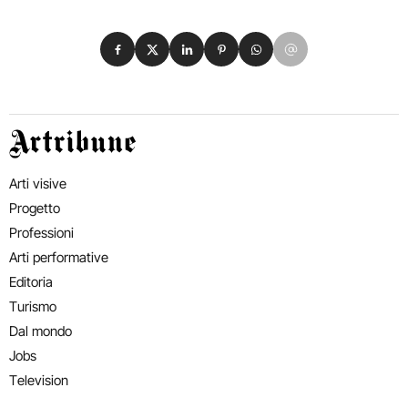
Condividi su Facebook
Condividi su X
Condividi su LinkedIn
Condividi su Pinterest
Condividi su WhatsApp
Condividi su Email
Artribune
Arti visive
Progetto
Professioni
Arti performative
Editoria
Turismo
Dal mondo
Jobs
Television