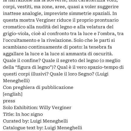
la narrazione ma la sovverte, non caratterizza volti,
corpi, vestiti, ma zone, aree, quasi a voler suggerire
inattese analogie, impreviste simmetrie spaziali. In
questa mostra Verginer riduce il proprio prontuario
cromatico alla nudità del legno e alla velatura del
grigio-viola, cioè al confronto tra la luce e l'ombra, tra
l'occultamento e la rivelazione. Solo che le parti si
scambiano continuamente di posto: la tenebra fa
aggallare la luce e la luce si ammanta di oscurità.
Quale il confine? Quale il segreto del legno (o meglio
della “figura di legno”)? Qual è il vero spazio-tempo di
questi corpi illusivi? Quale il loro Segno? (Luigi
Meneghelli)
Con preghiera di pubblicazione
[english]
press
Solo Exhibition: Willy Verginer
Title: In hoc signo
Curated by: Luigi Meneghelli
Catalogue text by: Luigi Meneghelli