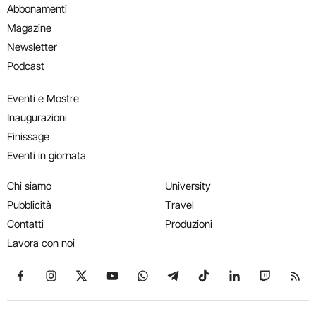
Abbonamenti
Magazine
Newsletter
Podcast
Eventi e Mostre
Inaugurazioni
Finissage
Eventi in giornata
Chi siamo
University
Pubblicità
Travel
Contatti
Produzioni
Lavora con noi
Seguici su Facebook
Seguici su Instagram
Seguici su X
Seguici su YouTube
Seguici su WhatsApp
Seguici su Telegram
Seguici su TikTok
Seguici su Link
Seguici su
Segui