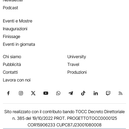
Podcast
Eventi e Mostre
Inaugurazioni
Finissage
Eventi in giornata
Chi siamo
University
Pubblicità
Travel
Contatti
Produzioni
Lavora con noi
Seguici su Facebook
Seguici su Instagram
Seguici su X
Seguici su YouTube
Seguici su WhatsApp
Seguici su Telegram
Seguici su TikTok
Seguici su Link
Seguici su
Segui
Sito realizzato con il contributo bando TOCC Decreto Direttoriale
n. 385 del 19/10/2022 PROT. PROGETTOTOCC0000125
COR15906233 CUPC87J23001080008