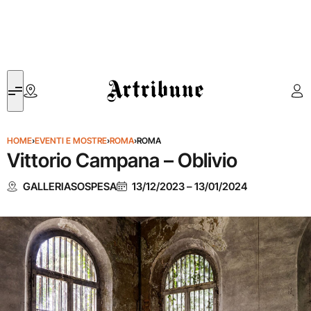
Artribune
HOME
›
EVENTI E MOSTRE
›
ROMA
›
ROMA
Vittorio Campana – Oblivio
GALLERIASOSPESA
13/12/2023
–
13/01/2024