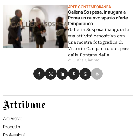
ARTE CONTEMPORANEA
Galleria Sospesa. Inaugura a
Roma un nuovo spazio d’arte
temporaneo
Galleria Sospesa inaugura la
sua attività espositiva con
una mostra fotografica di
Vittorio Campana a due passi
dalla Fontana delle…
di Giulia Giaume
Condividi su Facebook
Condividi su X
Condividi su LinkedIn
Condividi su Pinterest
Condividi su WhatsApp
Condividi su Email
Artribune
Arti visive
Progetto
Professioni