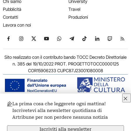
Chi siamo
University
Pubblicità
Travel
Contatti
Produzioni
Lavora con noi
Seguici su Facebook
Seguici su Instagram
Seguici su X
Seguici su YouTube
Seguici su WhatsApp
Seguici su Telegram
Seguici su TikTok
Seguici su Link
Seguici su
Segui
Sito realizzato con il contributo bando TOCC Decreto Direttoriale
n. 385 del 19/10/2022 PROT. PROGETTOTOCC0000125
COR15906233 CUPC87J23001080008
La prima cosa che leggerete ogni mattina!
© 2011-2026 ARTRIBUNE srl – Corso Vittorio Emanuele II, 287 –
Iscrivetevi alla newsletter quotidiana di
00186 Roma - P.I. 11381581005
Artribune per non perdere nessuna notizia
Privacy: Responsabile della protezione dei dati personali
ARTRIBUNE srl – Corso Vittorio Emanuele II, 287 – 00186 Roma
Iscriviti alla newsletter