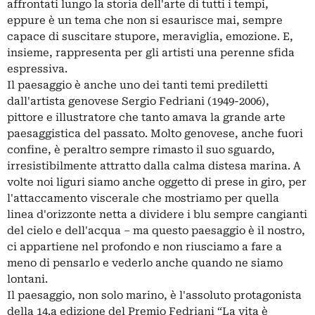
affrontati lungo la storia dell'arte di tutti i tempi,
eppure è un tema che non si esaurisce mai, sempre
capace di suscitare stupore, meraviglia, emozione. E,
insieme, rappresenta per gli artisti una perenne sfida
espressiva.
Il paesaggio è anche uno dei tanti temi prediletti
dall'artista genovese Sergio Fedriani (1949-2006),
pittore e illustratore che tanto amava la grande arte
paesaggistica del passato. Molto genovese, anche fuori
confine, è peraltro sempre rimasto il suo sguardo,
irresistibilmente attratto dalla calma distesa marina. A
volte noi liguri siamo anche oggetto di prese in giro, per
l'attaccamento viscerale che mostriamo per quella
linea d'orizzonte netta a dividere i blu sempre cangianti
del cielo e dell'acqua – ma questo paesaggio è il nostro,
ci appartiene nel profondo e non riusciamo a fare a
meno di pensarlo e vederlo anche quando ne siamo
lontani.
Il paesaggio, non solo marino, è l'assoluto protagonista
della 14.a edizione del Premio Fedriani “La vita è