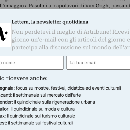
ll’omaggio a Pasolini ai capolavori di Van Gogh, passan
 Livia Montagnoli
Lettera, la newsletter quotidiana
Non perdetevi il meglio di Artribune! Ricevi
giorno un'e-mail con gli articoli del giorno 
partecipa alla discussione sul mondo dell'ar
e
Email
gatorio)
(Obbligatorio)
io ricevere anche:
egnala
: focus su mostre, festival, didattica ed eventi culturali
ncanti
: il settimanale sul mercato dell'arte
ender
: il quindicinale sulla rigenerazione urbana
ailor
: il quindicinale su moda e cultura
ax
: Il quindicinale sul turismo culturale
est
: il settimanale sui festival culturali