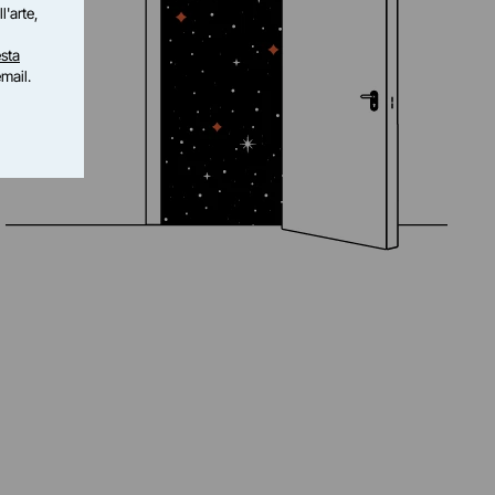
l'arte,
sta
email.