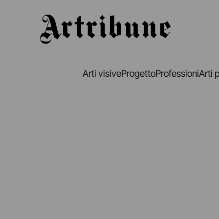
Artribune
Arti visive
Progetto
Professioni
Arti 