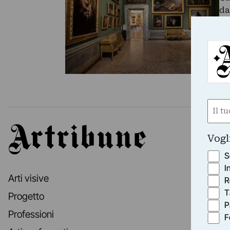
da
di
Nom
(Obbli
Artribune
Nome
Vogl
S
I
Arti visive
R
T
Progetto
P
Professioni
F