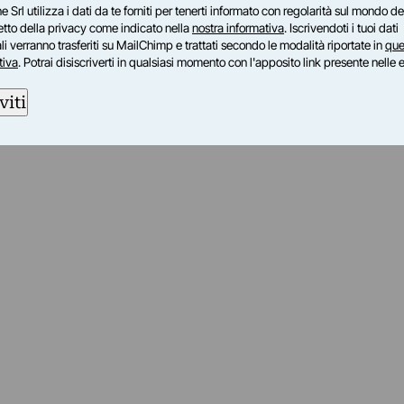
e Srl utilizza i dati da te forniti per tenerti informato con regolarità sul mondo del
petto della privacy come indicato nella
nostra informativa
. Iscrivendoti i tuoi dati
i verranno trasferiti su MailChimp e trattati secondo le modalità riportate in
que
tiva
. Potrai disiscriverti in qualsiasi momento con l'apposito link presente nelle 
viti