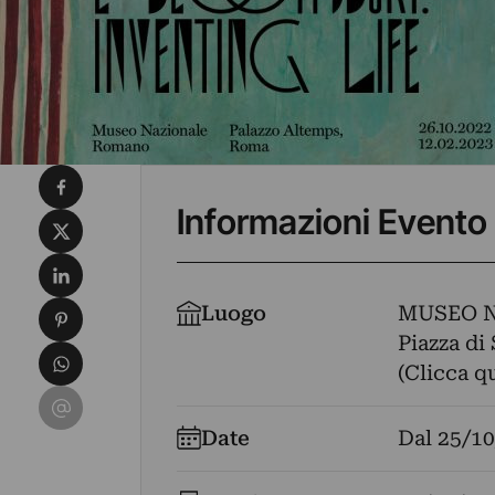
Condividi su Facebook
Informazioni Evento
Condividi su X
Condividi su LinkedIn
Condividi su Pinterest
Luogo
MUSEO N
Piazza di 
Condividi su WhatsApp
(Clicca q
Condividi su Email
Date
Dal
25/10