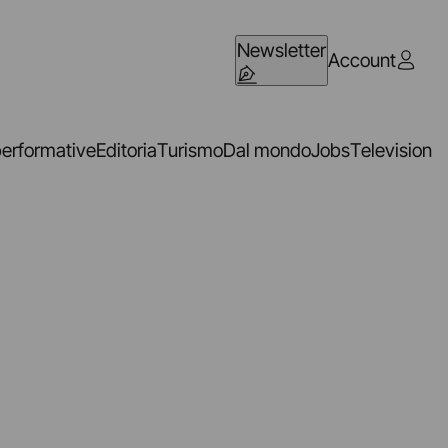
Newsletter
Account
performative
Editoria
Turismo
Dal mondo
Jobs
Television