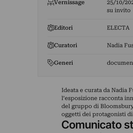
Vernissage
25/10/20
su invito
Editori
ELECTA
Curatori
Nadia Fus
Generi
document
Ideata e curata da Nadia F
l’esposizione racconta inna
del gruppo di Bloomsbury a
oggetti dei protagonisti d
Comunicato s