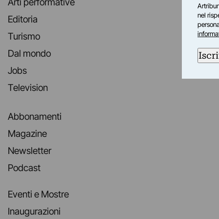
Arti performative
Artribun
nel ris
Editoria
personal
informa
Turismo
Dal mondo
Iscri
Jobs
Television
Abbonamenti
Magazine
Newsletter
Podcast
Eventi e Mostre
Inaugurazioni