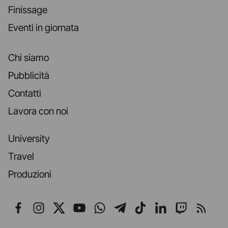
Finissage
Eventi in giornata
Chi siamo
Pubblicità
Contatti
Lavora con noi
University
Travel
Produzioni
Seguici su Facebook
Seguici su Instagram
Seguici su X
Seguici su YouTube
Seguici su WhatsApp
Seguici su Telegr
Seguici su TikT
Seguici su L
Seguici 
Segui