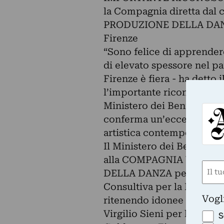
la Compagnia diretta dal
PRODUZIONE DELLA DANZA
Firenze
“Sono felice di apprendere
di elevato spessore nel pa
Firenze è fiera - ha detto 
l’importante riconoscimen
Ministero dei Beni e delle 
conferma un’eccellenza ne
artistica contemporanea”.
Il Ministero dei Beni e del
alla COMPAGNIA VIRGILIO
Nom
DELLA DANZA per il trien
(Obbli
Consultiva per la Danza 
Nome
Vogl
ritenendo idonee solo tre s
Virgilio Sieni per l’attivi
S