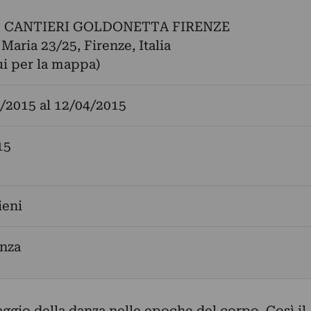
 CANTIERI GOLDONETTA FIRENZE
Maria 23/25, Firenze, Italia
ui per la mappa)
/2015
al
12/04/2015
15
ieni
anza
aggio della danza nelle epoche del corpo. Così il