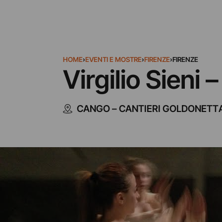
HOME
›
EVENTI E MOSTRE
›
FIRENZE
›
FIRENZE
Virgilio Sieni 
CANGO – CANTIERI GOLDONETTA