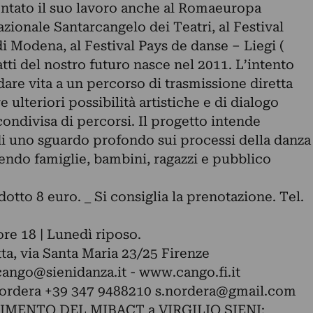
ntato il suo lavoro anche al Romaeuropa
nazionale Santarcangelo dei Teatri, al Festival
di Modena, al Festival Pays de danse – Liegi (
atti del nostro futuro nasce nel 2011. L’intento
are vita a un percorso di trasmissione diretta
e ulteriori possibilità artistiche e di dialogo
condivisa di percorsi. Il progetto intende
i uno sguardo profondo sui processi della danza
ndo famiglie, bambini, ragazzi e pubblico
idotto 8 euro. _ Si consiglia la prenotazione. Tel.
 ore 18 | Lunedì riposo.
a, via Santa Maria 23/25 Firenze
cango@sienidanza.it
- www.cango.fi.it
Nordera +39 347 9488210
s.nordera@gmail.com
ENTO DEL MIBACT a VIRGILIO SIENI: