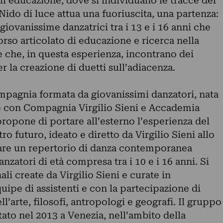
ll’educazione, dove si individuano le tracce del
Nido di luce attua una fuoriuscita, una partenza:
 giovanissime danzatrici tra i 13 e i 16 anni che
rso articolato di educazione e ricerca nella
e che, in questa esperienza, incontrano dei
r la creazione di duetti sull’adiacenza.
mpagnia formata da giovanissimi danzatori, nata
e con Compagnia Virgilio Sieni e Accademia
 propone di portare all’esterno l’esperienza del
ro futuro, ideato e diretto da Virgilio Sieni allo
are un repertorio di danza contemporanea
nzatori di età compresa tra i 10 e i 16 anni. Si
ali create da Virgilio Sieni e curate in
ipe di assistenti e con la partecipazione di
dell’arte, filosofi, antropologi e geografi. Il gruppo
ato nel 2013 a Venezia, nell’ambito della