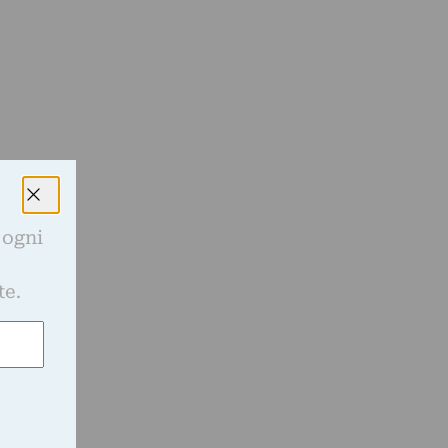
 ogni
e
te.
E