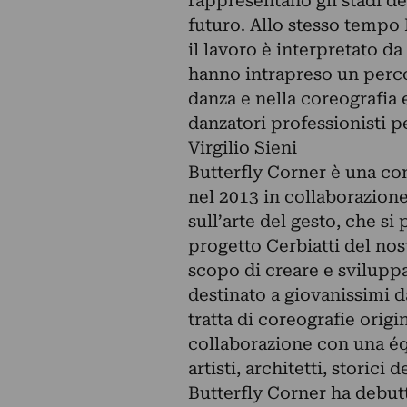
rappresentano gli stadi de
futuro. Allo stesso tempo 
il lavoro è interpretato da
hanno intrapreso un perco
danza e nella coreografia 
danzatori professionisti pe
Virgilio Sieni
Butterfly Corner è una co
nel 2013 in collaborazion
sull’arte del gesto, che si
progetto Cerbiatti del nost
scopo di creare e svilupp
destinato a giovanissimi da
tratta di coreografie origin
collaborazione con una équ
artisti, architetti, storici 
Butterfly Corner ha debutt