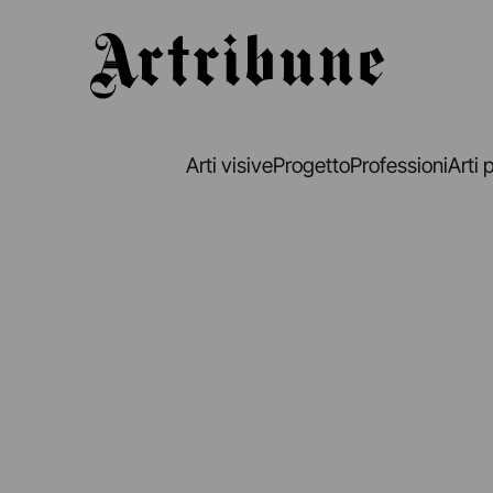
Artribune
Arti visive
Progetto
Professioni
Arti 