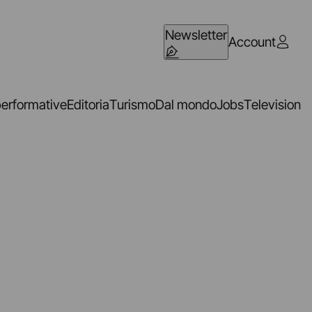
Newsletter
Account
performative
Editoria
Turismo
Dal mondo
Jobs
Television