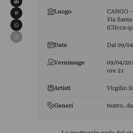
Condividi su Pinterest
Luogo
CANGO –
Via Santa 
Condividi su WhatsApp
(Clicca q
Condividi su Email
Date
Dal
09/04
Vernissage
09/04/20
ore 21
Artisti
Virgilio S
Generi
teatro, d
Lo spettacolo parla del vi